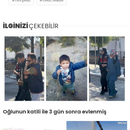
TAVŞANLI
YEREL HABER
İLGİNİZİ
ÇEKEBİLİR
Oğlunun katili ile 3 gün sonra evlenmiş