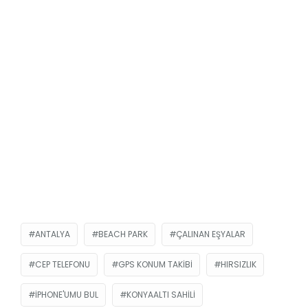
ANTALYA
BEACH PARK
ÇALINAN EŞYALAR
CEP TELEFONU
GPS KONUM TAKIBI
HIRSIZLIK
IPHONE'UMU BUL
KONYAALTI SAHILI