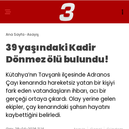
Ana Sayfa
›
Asayiş
39 yaşındaki Kadir
Dönmez ölü bulundu!
Kütahya’nın Tavşanlı ilçesinde Adranos
Çayı kenarında hareketsiz yatan bir kişiyi
fark eden vatandaşların ihbarı, acı bir
gerçeği ortaya çıkardı. Olay yerine gelen
ekipler, çay kenarındaki şahsın hayatını
kaybettiğini belirledi.
Giriş: 28-04-2026 11:14