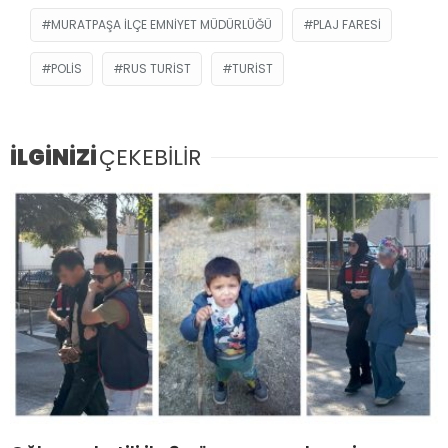
MURATPAŞA İLÇE EMNIYET MÜDÜRLÜĞÜ
PLAJ FARESI
POLIS
RUS TURIST
TURIST
İLGİNİZİ
ÇEKEBİLİR