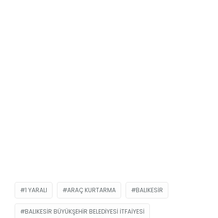
1 YARALI
ARAÇ KURTARMA
BALIKESIR
BALIKESIR BÜYÜKŞEHIR BELEDIYESI İTFAIYESI