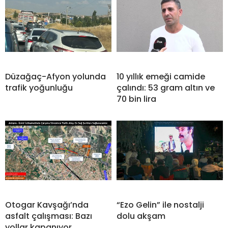
Düzağaç-Afyon yolunda
10 yıllık emeği camide
trafik yoğunluğu
çalındı: 53 gram altın ve
70 bin lira
Otogar Kavşağı’nda
“Ezo Gelin” ile nostalji
asfalt çalışması: Bazı
dolu akşam
yollar kapanıyor