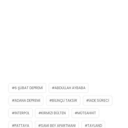
6 ŞUBAT DEPREMI
ABDULLAH AYBABA
ADANA DEPREMI
BILINÇLI TAKSIR
IADE SÜRECI
INTERPOL
KIRMIZI BÜLTEN
MÜTEAHHIT
PATTAYA
SAMI BEY APARTMANI
TAYLAND