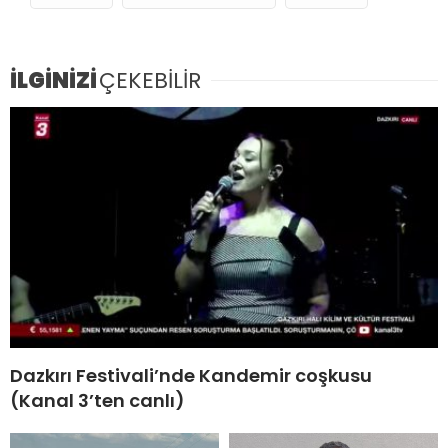
İLGİNİZİ
ÇEKEBİLİR
Dazkırı Festivali’nde Kandemir coşkusu
(Kanal 3’ten canlı)