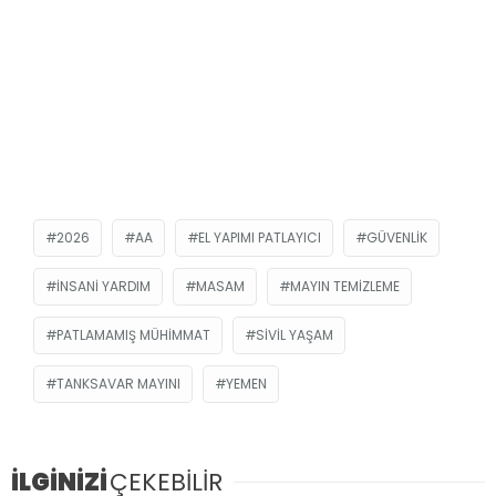
2026
AA
EL YAPIMI PATLAYICI
GÜVENLIK
INSANI YARDIM
MASAM
MAYIN TEMIZLEME
PATLAMAMIŞ MÜHIMMAT
SIVIL YAŞAM
TANKSAVAR MAYINI
YEMEN
İLGİNİZİ
ÇEKEBİLİR