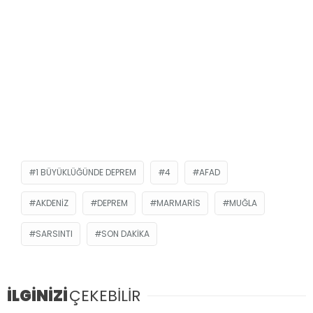
1 BÜYÜKLÜĞÜNDE DEPREM
4
AFAD
AKDENIZ
DEPREM
MARMARIS
MUĞLA
SARSINTI
SON DAKIKA
İLGİNİZİ
ÇEKEBİLİR