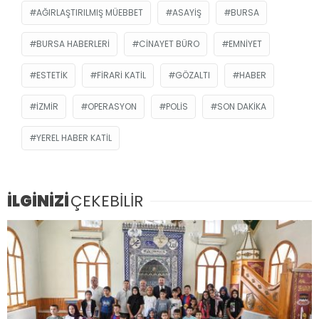
AĞIRLAŞTIRILMIŞ MÜEBBET
ASAYIŞ
BURSA
BURSA HABERLERI
CINAYET BÜRO
EMNIYET
ESTETIK
FIRARI KATIL
GÖZALTI
HABER
IZMIR
OPERASYON
POLIS
SON DAKIKA
YEREL HABER KATIL
İLGİNİZİ
ÇEKEBİLİR