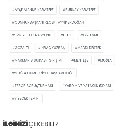
AYŞE ALANUR KARATEPE
BURKAY KARATEPE
CUMHURBAŞKANI RECEP TAYYIP ERDOĞAN
EMNIYET OPERASYONU
FETÖ
GIZLENME
GÖZALTI
IHRAÇ YÜZBAŞI
MADDI DESTEK
MARMARIS SUIKAST GIRIŞIMI
MENTEŞE
MUĞLA
MUĞLA CUMHURIYET BAŞSAVCILIĞI.
TERÖR SORUŞTURMASI
YARDIM VE YATAKLIK IDDIASI
YIYECEK TEMINI
İLGİNİZİ
ÇEKEBİLİR