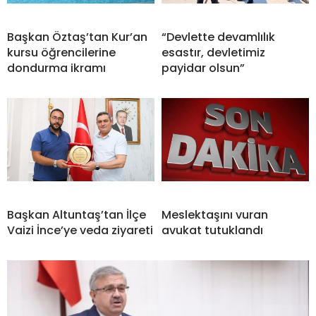
Başkan Öztaş’tan Kur’an
“Devlette devamlılık
kursu öğrencilerine
esastır, devletimiz
dondurma ikramı
payidar olsun”
Başkan Altuntaş’tan İlçe
Meslektaşını vuran
Vaizi İnce’ye veda ziyareti
avukat tutuklandı