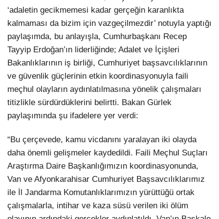
‘adaletin gecikmemesi kadar gerçeğin karanlıkta
kalmaması da bizim için vazgeçilmezdir’ notuyla yaptığı
paylaşımda, bu anlayışla, Cumhurbaşkanı Recep
Tayyip Erdoğan’ın liderliğinde; Adalet ve İçişleri
Bakanlıklarının iş birliği, Cumhuriyet başsavcılıklarının
ve güvenlik güçlerinin etkin koordinasyonuyla faili
meçhul olayların aydınlatılmasına yönelik çalışmaları
titizlikle sürdürdüklerini belirtti. Bakan Gürlek
paylaşımında şu ifadelere yer verdi:
“Bu çerçevede, kamu vicdanını yaralayan iki olayda
daha önemli gelişmeler kaydedildi. Faili Meçhul Suçları
Araştırma Daire Başkanlığımızın koordinasyonunda,
Van ve Afyonkarahisar Cumhuriyet Başsavcılıklarımız
ile İl Jandarma Komutanlıklarımızın yürüttüğü ortak
çalışmalarla, intihar ve kaza süsü verilen iki ölüm
olayının ardındaki gerçekler aydınlatıldı. Van’ın Başkale