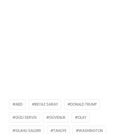
ABD
BEYAZ SARAY
DONALD TRUMP
GIZLI SERVIS
GÜVENLIK
OLAY
SILAHLI SALDIRI
TAHLIYE
WASHINGTON