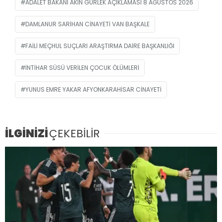
ADALET BAKANI AKIN GÜRLEK AÇIKLAMASI 8 AĞUSTOS 2026
DAMLANUR SARIHAN CINAYETI VAN BAŞKALE
FAILI MEÇHUL SUÇLARI ARAŞTIRMA DAIRE BAŞKANLIĞI
INTIHAR SÜSÜ VERILEN ÇOCUK ÖLÜMLERI
YUNUS EMRE YAKAR AFYONKARAHISAR CINAYETI
İLGİNİZİ
ÇEKEBİLİR