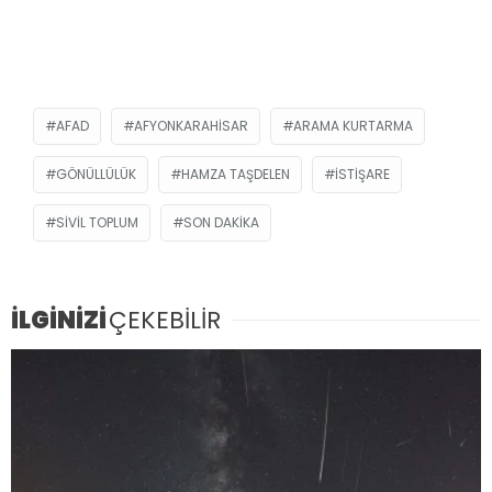
AFAD
AFYONKARAHISAR
ARAMA KURTARMA
GÖNÜLLÜLÜK
HAMZA TAŞDELEN
ISTIŞARE
SIVIL TOPLUM
SON DAKIKA
İLGİNİZİ
ÇEKEBİLİR