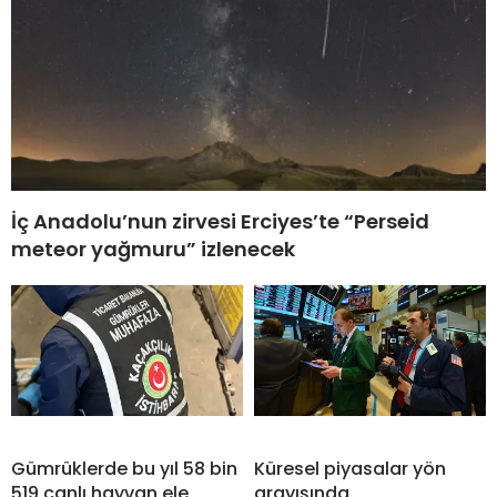
İç Anadolu’nun zirvesi Erciyes’te “Perseid
meteor yağmuru” izlenecek
Gümrüklerde bu yıl 58 bin
Küresel piyasalar yön
519 canlı hayvan ele
arayışında