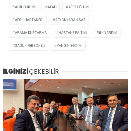
ACIL DURUM
AFAD
AFET EĞITIMI
AFSÜ HASTANESI
AFYONKARAHISAR
ARAMA KURTARMA
HASTANE EĞITIMI
İLK YARDIM
SAĞLIK PERSONELI
YANGIN EĞITIMI
İLGİNİZİ
ÇEKEBİLİR