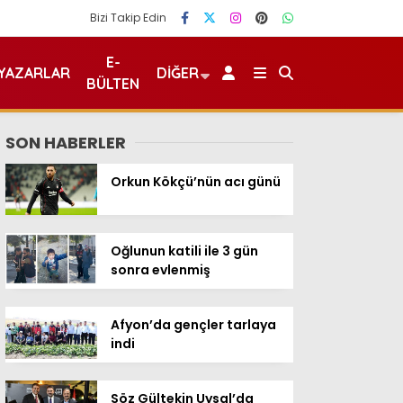
Bizi Takip Edin
E-
YAZARLAR
DIĞER
BÜLTEN
SON HABERLER
Orkun Kökçü’nün acı günü
Oğlunun katili ile 3 gün
sonra evlenmiş
Afyon’da gençler tarlaya
indi
Söz Gültekin Uysal’da