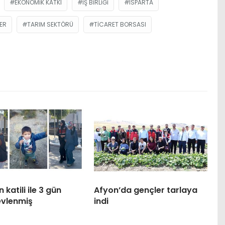
EKONOMIK KATKI
IŞ BIRLIĞI
ISPARTA
ER
TARIM SEKTÖRÜ
TICARET BORSASI
 katili ile 3 gün
Afyon’da gençler tarlaya
evlenmiş
indi