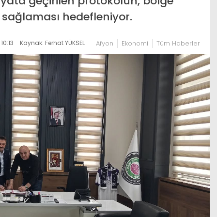
ata geçirilen protokolün, bölge
ı sağlaması hedefleniyor.
10:13
Kaynak: Ferhat YÜKSEL
Afyon
Ekonomi
Tüm Haberler