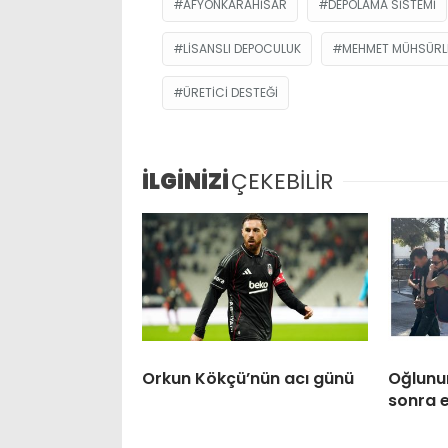
AFYONKARAHISAR
DEPOLAMA SISTEMI
LISANSLI DEPOCULUK
MEHMET MÜHSÜRL
ÜRETICI DESTEĞI
İLGİNİZİ
ÇEKEBİLİR
Orkun Kökçü’nün acı günü
Oğlunun
sonra 