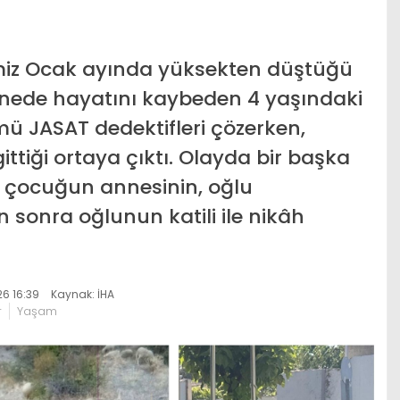
miz Ocak ayında yüksekten düştüğü
tanede hayatını kaybeden 4 yaşındaki
ü JASAT dedektifleri çözerken,
tiği ortaya çıktı. Olayda bir başka
e çocuğun annesinin, oğlu
 sonra oğlunun katili ile nikâh
6 16:39
Kaynak: İHA
r
Yaşam