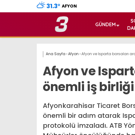
31.3
°
AFYON
S
GÜNDEM
DA
Ana Sayfa
›
Afyon
›
Afyon ve Isparta borsaları ara
Afyon ve Ispart
önemli iş birliği
Afyonkarahisar Ticaret Bors
önemli bir adım atarak Ispart
protokolü imzaladı. ATB Y