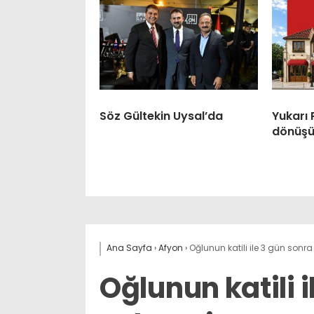
Söz Gültekin Uysal’da
Yukarı
dönüşü
Ana Sayfa
›
Afyon
›
Oğlunun katili ile 3 gün sonr
Oğlunun katili 