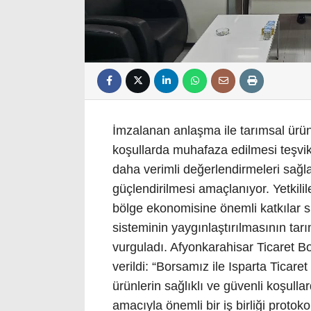
İmzalanan anlaşma ile tarımsal ürünl
koşullarda muhafaza edilmesi teşvik 
daha verimli değerlendirmeleri sağl
güçlendirilmesi amaçlanıyor. Yetkilil
bölge ekonomisine önemli katkılar su
sisteminin yaygınlaştırılmasının tarım
vurguladı. Afyonkarahisar Ticaret B
verildi: “Borsamız ile Isparta Ticar
ürünlerin sağlıklı ve güvenli koşul
amacıyla önemli bir iş birliği protok