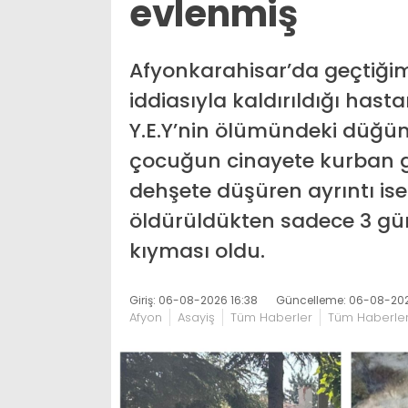
evlenmiş
Afyonkarahisar’da geçtiği
iddiasıyla kaldırıldığı has
Y.E.Y’nin ölümündeki düğüm
çocuğun cinayete kurban git
dehşete düşüren ayrıntı is
öldürüldükten sadece 3 gün
kıyması oldu.
Giriş: 06-08-2026 16:38
Güncelleme: 06-08-202
Afyon
Asayiş
Tüm Haberler
Tüm Haberle