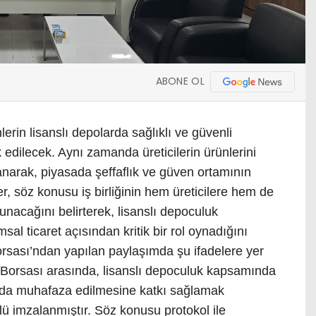
ABONE OL
erin lisanslı depolarda sağlıklı ve güvenli
edilecek. Aynı zamanda üreticilerin ürünlerini
anarak, piyasada şeffaflık ve güven ortamının
er, söz konusu iş birliğinin hem üreticilere hem de
nacağını belirterek, lisanslı depoculuk
sal ticaret açısından kritik bir rol oynadığını
orsası’ndan yapılan paylaşımda şu ifadelere yer
et Borsası arasında, lisanslı depoculuk kapsamında
larda muhafaza edilmesine katkı sağlamak
olü imzalanmıştır. Söz konusu protokol ile