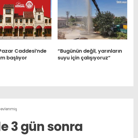
 Pazar Caddesi’nde
“Bugünün değil, yarınların
m başlıyor
suyu için çalışıyoruz”
a evlenmiş
ile 3 gün sonra