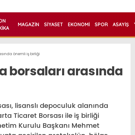
ON
MAGAZIN
SIYASET
EKONOMI
SPOR
ASAYIŞ
KIKA
sında önemli iş birliği
a borsaları arasında
ası, lisanslı depoculuk alanında
a Ticaret Borsası ile iş birliği
önetim Kurulu Başkanı Mehmet