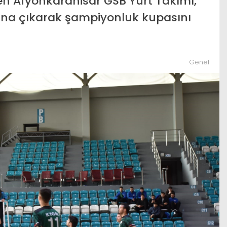
iren Afyonkarahisar GSB Yurt Takımı,
na çıkarak şampiyonluk kupasını
Genel