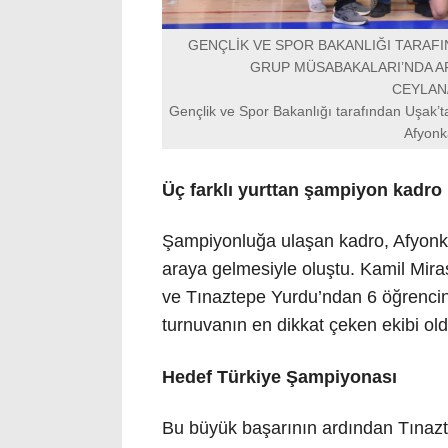
GENÇLİK VE SPOR BAKANLIĞI TARAF
GRUP MÜSABAKALARI’NDA A
CEYLAN
Gençlik ve Spor Bakanlığı tarafından Uşak
Afyonk
Üç farklı yurttan şampiyon kadro
Şampiyonluğa ulaşan kadro, Afyonkara
araya gelmesiyle oluştu. Kamil Mir
ve Tınaztepe Yurdu’ndan 6 öğrencini
turnuvanın en dikkat çeken ekibi old
Hedef Türkiye Şampiyonası
Bu büyük başarının ardından Tınazt