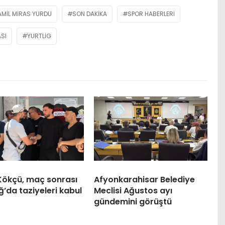
AMIL MIRAS YURDU
SON DAKIKA
SPOR HABERLERI
SI
YURTLIG
Kökçü, maç sonrası
Afyonkarahisar Belediye
’da taziyeleri kabul
Meclisi Ağustos ayı
gündemini görüştü