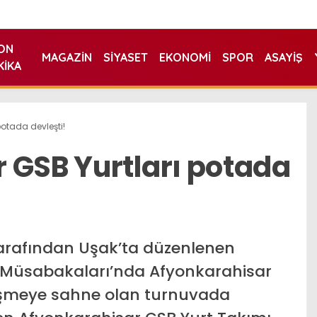
ON
MAGAZIN
SIYASET
EKONOMI
SPOR
ASAYIŞ
KIKA
otada devleşti!
 GSB Yurtları potada
tarafından Uşak’ta düzenlenen
 Müsabakaları’nda Afyonkarahisar
ekişmeye sahne olan turnuvada