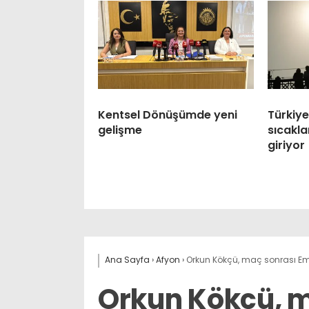
Kentsel Dönüşümde yeni
Türkiy
gelişme
sıcaklar
giriyor
Ana Sayfa
›
Afyon
›
Orkun Kökçü, maç sonrası Emir
Orkun Kökçü, 