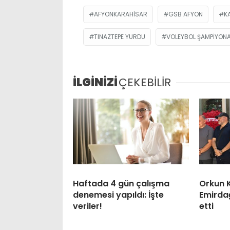
AFYONKARAHISAR
GSB AFYON
K
TINAZTEPE YURDU
VOLEYBOL ŞAMPIYONA
İLGİNİZİ
ÇEKEBİLİR
Haftada 4 gün çalışma
Orkun 
denemesi yapıldı: İşte
Emirdağ
veriler!
etti