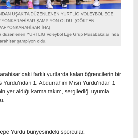
INDAN UŞAK’TA DÜZENLENEN YURTLİG VOLEYBOL EGE
FYONKARAHİSAR ŞAMPİYON OLDU. (GÖKTEN
/AFYONKARAHİSAR-İHA)
’ta düzenlenen YURTLİG Voleybol Ege Grup Müsabakaları’nda
arahisar şampiyon oldu.
hisar’daki farklı yurtlarda kalan öğrencilerin bir
as Yurdu’ndan 1, Abdurrahim Mısri Yurdu’ndan 1
n yer aldığı karma takım, sergilediği uyumla
u.
epe Yurdu bünyesindeki sporcular,