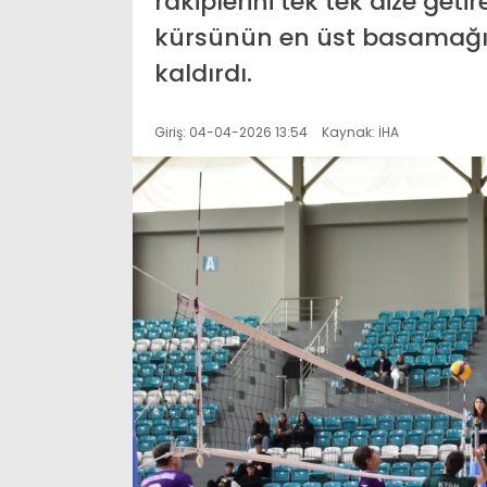
rakiplerini tek tek dize get
kürsünün en üst basamağı
kaldırdı.
Giriş: 04-04-2026 13:54
Kaynak: İHA