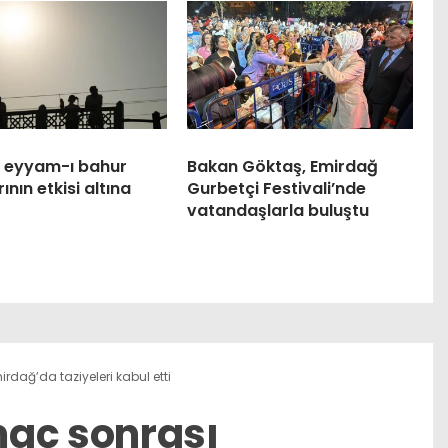
e eyyam-ı bahur
Bakan Göktaş, Emirdağ
ının etkisi altına
Gurbetçi Festivali’nde
vatandaşlarla buluştu
dağ’da taziyeleri kabul etti
maç sonrası