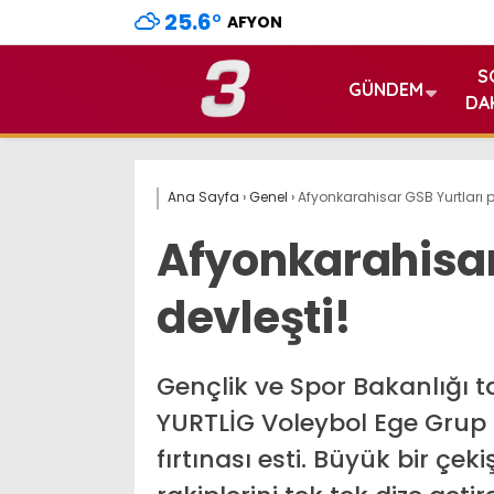
25.6
°
AFYON
S
GÜNDEM
DA
Ana Sayfa
›
Genel
›
Afyonkarahisar GSB Yurtları p
Afyonkarahisar
devleşti!
Gençlik ve Spor Bakanlığı 
YURTLİG Voleybol Ege Grup
fırtınası esti. Büyük bir ç