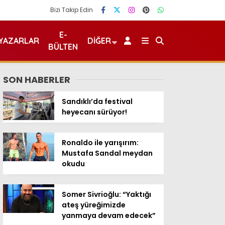
Bizi Takip Edin
E-
YAZARLAR
DIĞER
BÜLTEN
SON HABERLER
Sandıklı’da festival
heyecanı sürüyor!
Ronaldo ile yarışırım:
Mustafa Sandal meydan
okudu
Somer Sivrioğlu: “Yaktığı
ateş yüreğimizde
yanmaya devam edecek”