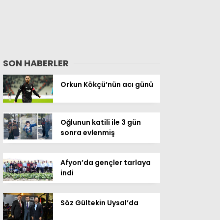
SON HABERLER
Orkun Kökçü’nün acı günü
Oğlunun katili ile 3 gün
sonra evlenmiş
Afyon’da gençler tarlaya
indi
Söz Gültekin Uysal’da