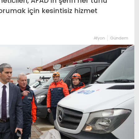
ticileri, AFAD’ın şehri her türlü
rumak için kesintisiz hizmet
Afyon
Gündem