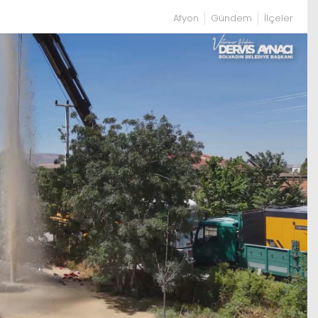
Afyon
Gündem
İlçeler