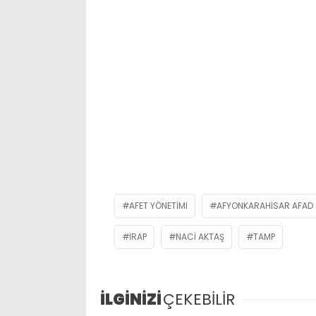
AFET YÖNETIMI
AFYONKARAHISAR AFAD
İRAP
NACI AKTAŞ
TAMP
İLGİNİZİ
ÇEKEBİLİR