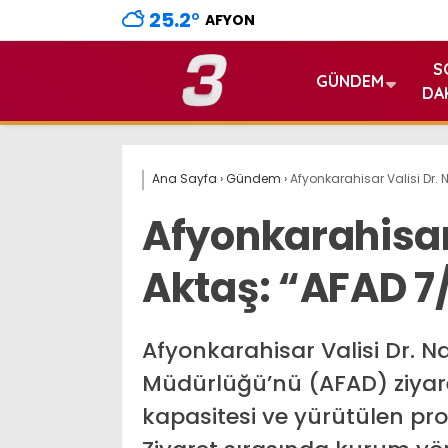
25.2
°
AFYON
S
GÜNDEM
DA
Ana Sayfa
›
Gündem
›
Afyonkarahisar Valisi Dr.
Afyonkarahisar 
Aktaş: “AFAD 7
Afyonkarahisar Valisi Dr. Na
Müdürlüğü’nü (AFAD) ziya
kapasitesi ve yürütülen pro