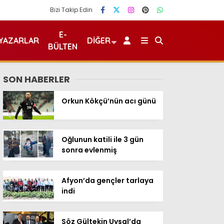
Bizi Takip Edin
E-
YAZARLAR
DIĞER
BÜLTEN
SON HABERLER
Orkun Kökçü’nün acı günü
Oğlunun katili ile 3 gün
sonra evlenmiş
Afyon’da gençler tarlaya
indi
Söz Gültekin Uysal’da