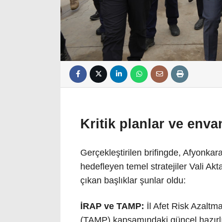
Kritik planlar ve enva
Gerçekleştirilen brifingde, Afyonkara
hedefleyen temel stratejiler Vali A
çıkan başlıklar şunlar oldu:
İRAP ve TAMP:
İl Afet Risk Azaltm
(TAMP) kapsamındaki güncel hazırlı