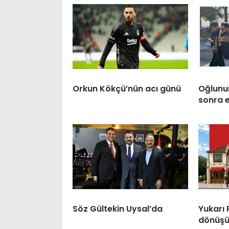
Orkun Kökçü’nün acı günü
Oğlunun
sonra 
Söz Gültekin Uysal’da
Yukarı
dönüşü