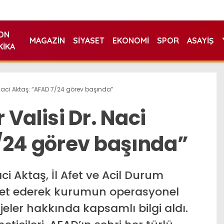
ON
MAGAZIN
SIYASET
EKONOMI
SPOR
ASAYIŞ
KIKA
 Naci Aktaş: “AFAD 7/24 görev başında”
Valisi Dr. Naci
/24 görev başında”
ci Aktaş, İl Afet ve Acil Durum
ret ederek kurumun operasyonel
jeler hakkında kapsamlı bilgi aldı.