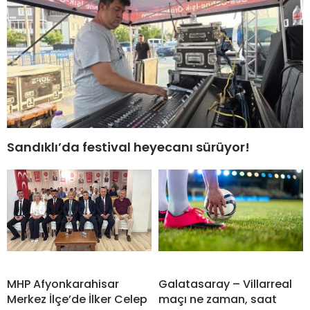
Sandıklı’da festival heyecanı sürüyor!
MHP Afyonkarahisar
Galatasaray – Villarreal
Merkez İlçe’de İlker Celep
maçı ne zaman, saat