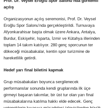
Prof. Dr. Veysel Eroğlu Spor Salonu’nda görkemli
açılış
Organizasyonun açılış seremonisi, Prof. Dr. Veysel
Eroğlu Spor Salonu’nda gerçekleştirildi. Turnuvaya
Afyonkarahisar başta olmak üzere Ankara, Antalya,
Burdur, Eskişehir, Isparta, İzmir ve Kütahya illerinden
toplam 14 takım katılıyor. 280 genç sporcunun ter
dökeceği müsabakalar, kentin spor turizmine de
hareketlilik getirdi.
Hedef yarı final biletini kapmak
Grup müsabakaları boyunca sergilenecek
performanslar sonunda kendi gruplarında ilk üçe
girmeyi başaran takımlar, bir üst tur olan yarı final
müsabakalarına katılma hakkı elde edecek. Genç
yeteneklerin kıyasıya mücadelesi izleyicilerden büyük