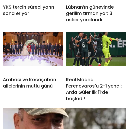
YKS tercih süreci yarın
Lübnan’ın güneyinde
sona eriyor
gerilim tırmanıyor: 3
asker yaralandı
Arabacı ve Kocaşaban
Real Madrid
ailelerinin mutlu günü
Ferencvaros’u 2-1 yendi:
Arda Güler ilk 11’de
başladı!