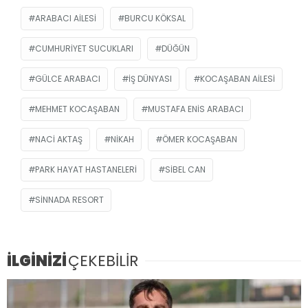
ARABACI AILESI
BURCU KÖKSAL
CUMHURIYET SUCUKLARI
DÜĞÜN
GÜLCE ARABACI
IŞ DÜNYASI
KOCAŞABAN AILESI
MEHMET KOCAŞABAN
MUSTAFA ENIS ARABACI
NACI AKTAŞ
NIKAH
ÖMER KOCAŞABAN
PARK HAYAT HASTANELERI
SIBEL CAN
SINNADA RESORT
İLGİNİZİ
ÇEKEBİLİR