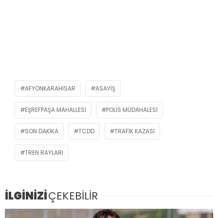
AFYONKARAHISAR
ASAYIŞ
EŞREFPAŞA MAHALLESI
POLIS MÜDAHALESI
SON DAKIKA
TCDD
TRAFIK KAZASI
TREN RAYLARI
İLGİNİZİ
ÇEKEBİLİR