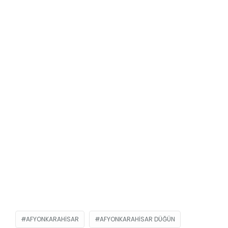
AFYONKARAHISAR
AFYONKARAHISAR DÜĞÜN