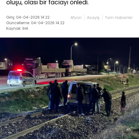
oluşu, olası bir faciayı önledi.
Giriş: 04-04-2026 14:22
Afyon
Asayiş
Tüm Haberler
Güncelleme: 04-04-2026 14:22
Kaynak: İHA