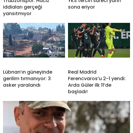
Trabzonspor: Haciz
YKS tercih süreci yarın
iddiaları gerçeği
sona eriyor
yansıtmıyor
Lübnan’ın güneyinde
Real Madrid
gerilim tırmanıyor: 3
Ferencvaros’u 2-1 yendi:
asker yaralandı
Arda Güler ilk 11’de
başladı!