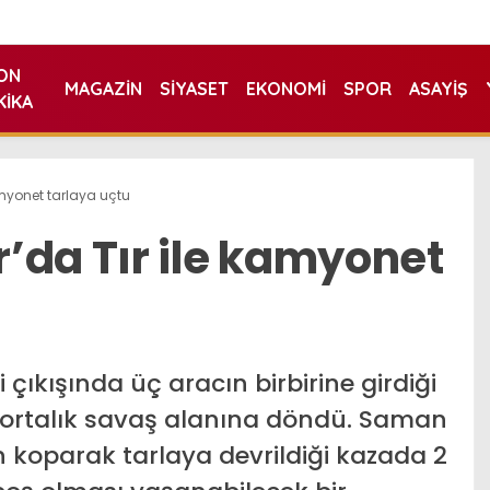
ON
MAGAZIN
SIYASET
EKONOMI
SPOR
ASAYIŞ
KIKA
amyonet tarlaya uçtu
’da Tır ile kamyonet
 çıkışında üç aracın birbirine girdiği
a ortalık savaş alanına döndü. Saman
koparak tarlaya devrildiği kazada 2