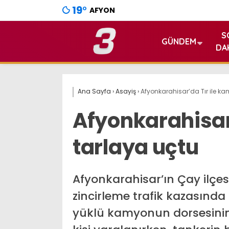
19
°
AFYON
S
GÜNDEM
DA
Ana Sayfa
›
Asayiş
›
Afyonkarahisar’da Tır ile k
Afyonkarahisar
tarlaya uçtu
Afyonkarahisar’ın Çay ilçesi
zincirleme trafik kazasınd
yüklü kamyonun dorsesinin 