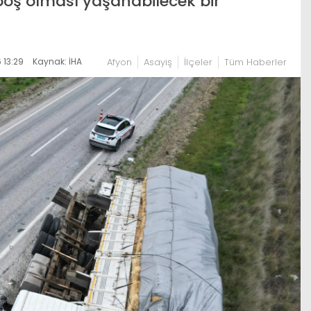
 boş olması yaşanabilecek bir
 13:29
Kaynak: İHA
Afyon
Asayiş
İlçeler
Tüm Haberler