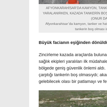
AFYONKARAHİSAR’DA KAMYON, TANKER
YARALANIRKEN, KAZADA TANKERİN BOŞ
(ONUR DA
Afyonkarahisar’da kamyon, tanker ve hafif
tankerin boş olması i
Büyük facianın eşiğinden dönüld
Zincirleme kazada araçlarda bulunan
sağlık ekipleri yaralıları ilk müdah
bölgede geniş güvenlik önlemi aldı.
çarptığı tankerin boş olmasıydı; a
gelebilecek olası bir patlamayı ve fe