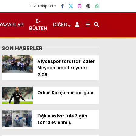
Bizi Takip Edin
E-
YAZARLAR
DIĞER
BÜLTEN
SON HABERLER
Afyonspor taraftarı Zafer
Meydanı’nda tek yürek
oldu
Orkun Kökçü’nün acı günü
Oğlunun katili ile 3 gün
sonra evlenmiş