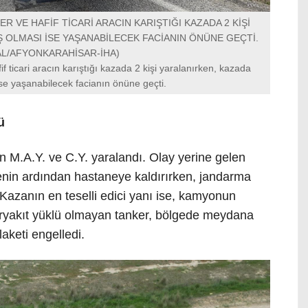
 VE HAFİF TİCARİ ARACIN KARIŞTIĞI KAZADA 2 KİŞİ
 OLMASI İSE YAŞANABİLECEK FACİANIN ÖNÜNE GEÇTİ.
L/AFYONKARAHİSAR-İHA)
 ticari aracın karıştığı kazada 2 kişi yaralanırken, kazada
se yaşanabilecek facianın önüne geçti.
ü
 M.A.Y. ve C.Y. yaralandı. Olay yerine gelen
alenin ardından hastaneye kaldırırken, jandarma
 Kazanın en teselli edici yanı ise, kamyonun
karyakıt yüklü olmayan tanker, bölgede meydana
laketi engelledi.