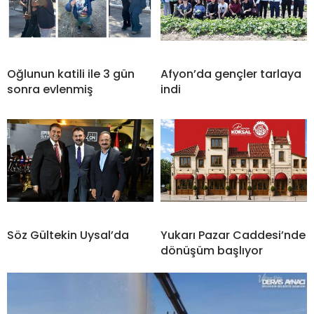
Oğlunun katili ile 3 gün
Afyon’da gençler tarlaya
sonra evlenmiş
indi
Söz Gültekin Uysal’da
Yukarı Pazar Caddesi’nde
dönüşüm başlıyor