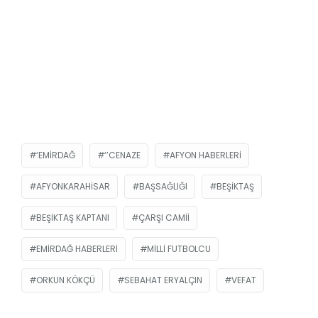
‘EMIRDAĞ
’’CENAZE
AFYON HABERLERI
AFYONKARAHISAR
BAŞSAĞLIĞI
BEŞIKTAŞ
BEŞIKTAŞ KAPTANI
ÇARŞI CAMII
EMIRDAĞ HABERLERI
MILLI FUTBOLCU
ORKUN KÖKÇÜ
SEBAHAT ERYALÇIN
VEFAT