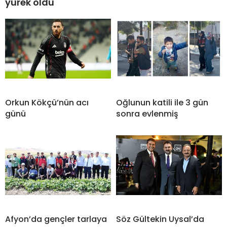
yürek oldu
Orkun Kökçü’nün acı
Oğlunun katili ile 3 gün
günü
sonra evlenmiş
Afyon’da gençler tarlaya
Söz Gültekin Uysal’da