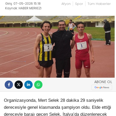
Giriş: 07-05-2026 15:18
Afyon
Spor
Tüm Haberler
Kaynak: HABER MERKEZI
ABONE OL
Organizasyonda, Mert Selek 28 dakika 29 saniyelik
derecesiyle genel klasmanda şampiyon oldu. Elde ettiği
dereceyle barajı geçen Selek, İtalya’da düzenlenecek