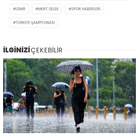
IZMIR
MERT SELEK
SPOR HABERLERI
TÜRKIYE ŞAMPIYONASI
İLGİNİZİ
ÇEKEBİLİR