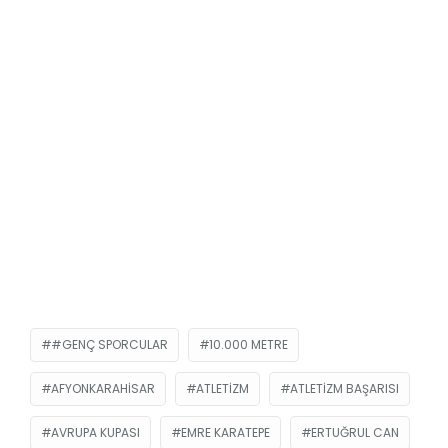
#GENÇ SPORCULAR
10.000 METRE
AFYONKARAHISAR
ATLETIZM
ATLETIZM BAŞARISI
AVRUPA KUPASI
EMRE KARATEPE
ERTUĞRUL CAN