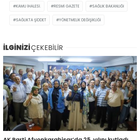
KAMU IHALESI.
RESMİ GAZETE
SAĞLIK BAKANLIĞI
SAĞLIKTA ŞIDDET
YÖNETMELIK DEĞIŞIKLIĞI
İLGİNİZİ
ÇEKEBİLİR
AK Parti Afyonkarahisar’da 25. yılını kutladı