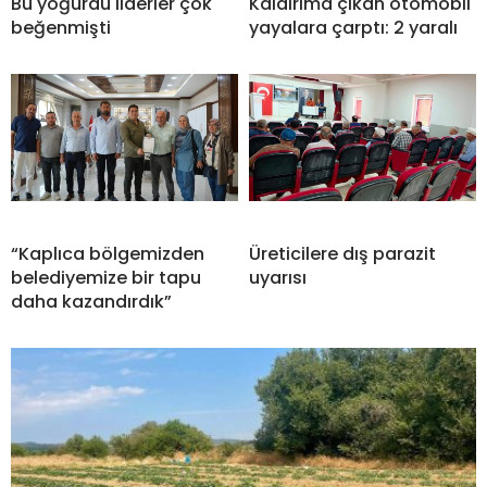
Bu yoğurdu liderler çok
Kaldırıma çıkan otomobil
beğenmişti
yayalara çarptı: 2 yaralı
“Kaplıca bölgemizden
Üreticilere dış parazit
belediyemize bir tapu
uyarısı
daha kazandırdık”