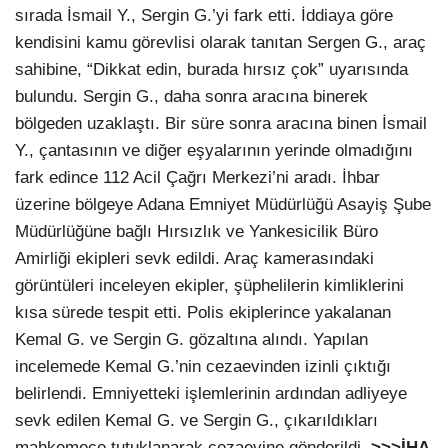
sırada İsmail Y., Sergin G.’yi fark etti. İddiaya göre
kendisini kamu görevlisi olarak tanıtan Sergen G., araç
sahibine, “Dikkat edin, burada hırsız çok” uyarısında
bulundu. Sergin G., daha sonra aracına binerek
bölgeden uzaklaştı. Bir süre sonra aracına binen İsmail
Y., çantasının ve diğer eşyalarının yerinde olmadığını
fark edince 112 Acil Çağrı Merkezi’ni aradı. İhbar
üzerine bölgeye Adana Emniyet Müdürlüğü Asayiş Şube
Müdürlüğüne bağlı Hırsızlık ve Yankesicilik Büro
Amirliği ekipleri sevk edildi. Araç kamerasındaki
görüntüleri inceleyen ekipler, şüphelilerin kimliklerini
kısa sürede tespit etti. Polis ekiplerince yakalanan
Kemal G. ve Sergin G. gözaltına alındı. Yapılan
incelemede Kemal G.’nin cezaevinden izinli çıktığı
belirlendi. Emniyetteki işlemlerinin ardından adliyeye
sevk edilen Kemal G. ve Sergin G., çıkarıldıkları
mahkemece tutuklanarak cezaevine gönderildi.
>>>İHA