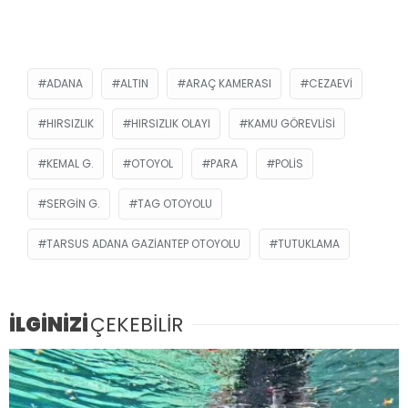
ADANA
ALTIN
ARAÇ KAMERASI
CEZAEVI
HIRSIZLIK
HIRSIZLIK OLAYI
KAMU GÖREVLISI
KEMAL G.
OTOYOL
PARA
POLIS
SERGIN G.
TAG OTOYOLU
TARSUS ADANA GAZIANTEP OTOYOLU
TUTUKLAMA
İLGİNİZİ
ÇEKEBİLİR