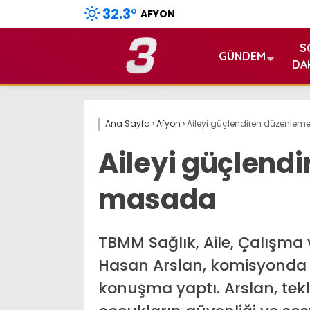
32.3
°
AFYON
S
GÜNDEM
DA
Ana Sayfa
›
Afyon
›
Aileyi güçlendiren düzenle
Aileyi güçlend
masada
TBMM Sağlık, Aile, Çalışma 
Hasan Arslan, komisyonda g
konuşma yaptı. Arslan, tekl