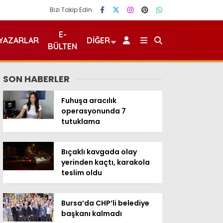
Bizi Takip Edin
E-
YAZARLAR
DIĞER
BÜLTEN
SON HABERLER
Fuhuşa aracılık
operasyonunda 7
tutuklama
Bıçaklı kavgada olay
yerinden kaçtı, karakola
teslim oldu
Bursa’da CHP’li belediye
başkanı kalmadı