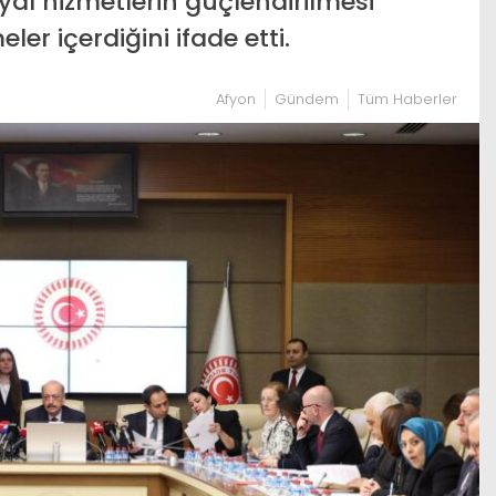
yal hizmetlerin güçlendirilmesi
r içerdiğini ifade etti.
Afyon
Gündem
Tüm Haberler