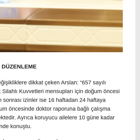
I DÜZENLEME
ğişikliklere dikkat çeken Arslan: “657 sayılı
k Silahlı Kuvvetleri mensupları için doğum öncesi
 sonrası izinler ise 16 haftadan 24 haftaya
ğum öncesinde doktor raporuna bağlı çalışma
ektedir. Ayrıca koruyucu ailelere 10 güne kadar
inde konuştu.