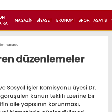
ON
MAGAZIN
SIYASET
EKONOMI
SPOR
ASAYIŞ
KIKA
meler masada
iren düzenlemeler
ve Sosyal İşler Komisyonu üyesi Dr.
örüşülen kanun teklifi üzerine bir
ifin aile yapısının korunması,