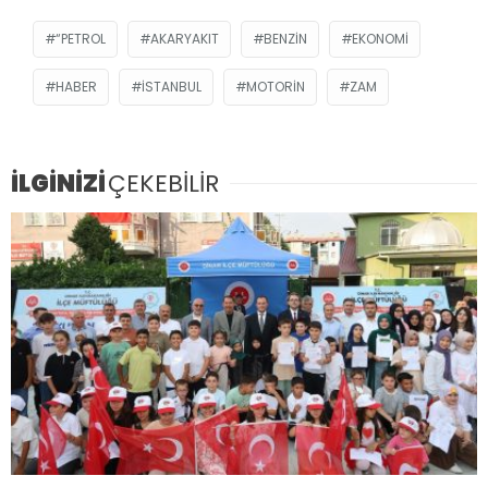
“PETROL
AKARYAKIT
BENZIN
EKONOMI
HABER
ISTANBUL
MOTORIN
ZAM
İLGİNİZİ
ÇEKEBİLİR