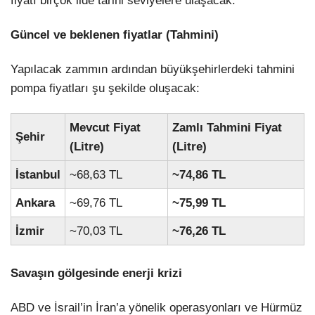
fiyatı birçok ilde tarihi seviyelere ulaşacak.
Güncel ve beklenen fiyatlar (Tahmini)
Yapılacak zammın ardından büyükşehirlerdeki tahmini
pompa fiyatları şu şekilde oluşacak:
Mevcut Fiyat
Zamlı Tahmini Fiyat
Şehir
(Litre)
(Litre)
İstanbul
~68,63 TL
~74,86 TL
Ankara
~69,76 TL
~75,99 TL
İzmir
~70,03 TL
~76,26 TL
Savaşın gölgesinde enerji krizi
ABD ve İsrail’in İran’a yönelik operasyonları ve Hürmüz