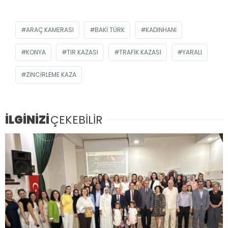
ARAÇ KAMERASI
BAKI TÜRK
KADINHANI
KONYA
TIR KAZASI
TRAFIK KAZASI
YARALI
ZINCIRLEME KAZA
İLGİNİZİ
ÇEKEBİLİR