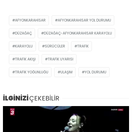
AFYONKARAHISAR
AFYONKARAHISAR YOL DURUMU
DÜZAĞAÇ
DÜZAĞAÇ-AFYONKARAHISAR KARAYOLU
KARAYOLU
SÜRÜCÜLER
TRAFIK
TRAFIK AKIŞI
TRAFIK UYARISI
TRAFIK YOĞUNLUĞU
ULAŞIM
YOL DURUMU
İLGİNİZİ
ÇEKEBİLİR