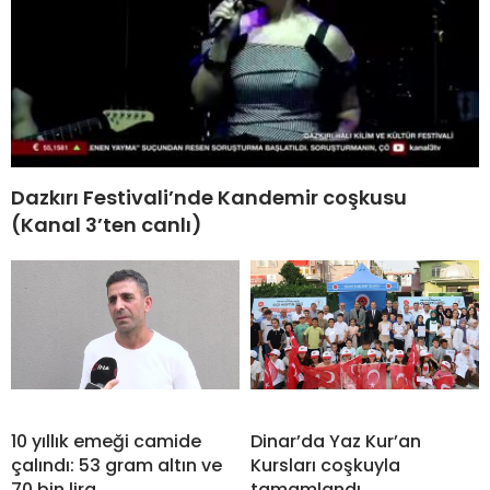
Dazkırı Festivali’nde Kandemir coşkusu
(Kanal 3’ten canlı)
10 yıllık emeği camide
Dinar’da Yaz Kur’an
çalındı: 53 gram altın ve
Kursları coşkuyla
70 bin lira
tamamlandı