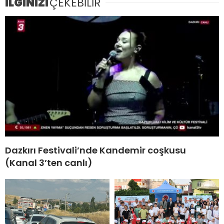
İLGİNİZİ
ÇEKEBİLİR
Dazkırı Festivali’nde Kandemir coşkusu
(Kanal 3’ten canlı)