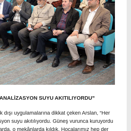
KANALİZASYON SUYU AKITILIYORDU”
lık dışı uygulamalarına dikkat çeken Arslan, “Her
syon suyu akıtılıyordu. Güneş vurunca kuruyordu
arda, o mekânlarda kıldık. Hocalarımız hep der