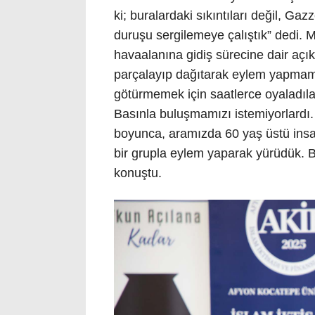
ki; buralardaki sıkıntıları değil, Gaz
duruşu sergilemeye çalıştık” dedi. M
havaalanına gidiş sürecine dair açık
parçalayıp dağıtarak eylem yapmamız
götürmemek için saatlerce oyaladıla
Basınla buluşmamızı istemiyorlardı.
boyunca, aramızda 60 yaş üstü insan
bir grupla eylem yaparak yürüdük. B
konuştu.