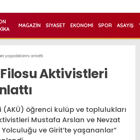
ON
MAGAZIN
SIYASET
EKONOMI
SPOR
ASAYIŞ
KIKA
ri yaşadıklarını anlattı
losu Aktivistleri
nlattı
 (AKÜ) öğrenci kulüp ve toplulukları
ivistleri Mustafa Arslan ve Nevzat
 Yolculuğu ve Girit’te yaşananlar”