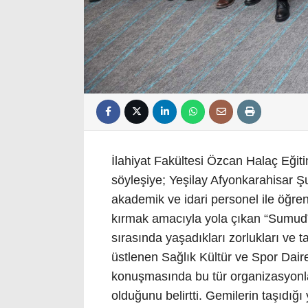
İlahiyat Fakültesi Özcan Halaç Eği
söyleşiye; Yeşilay Afyonkarahisar Şu
akademik ve idari personel ile öğrenc
kırmak amacıyla yola çıkan “Sumud” 
sırasında yaşadıkları zorlukları ve t
üstlenen Sağlık Kültür ve Spor Dair
konuşmasında bu tür organizasyonla
olduğunu belirtti. Gemilerin taşıdı