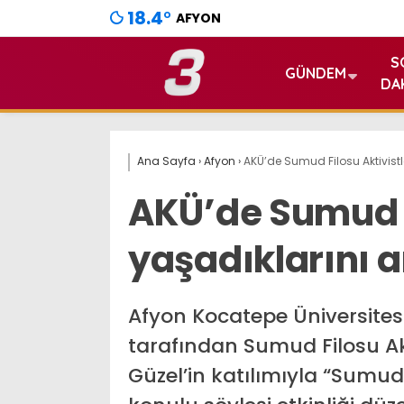
18.4
°
AFYON
S
GÜNDEM
DA
Ana Sayfa
›
Afyon
›
AKÜ’de Sumud Filosu Aktivistle
AKÜ’de Sumud Fi
yaşadıklarını a
Afyon Kocatepe Üniversitesi
tarafından Sumud Filosu Akt
Güzel’in katılımıyla “Sumud