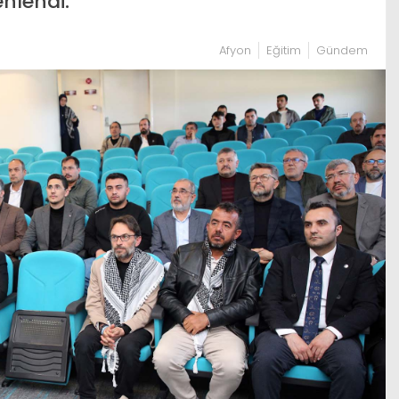
enlendi.
Afyon
Eğitim
Gündem