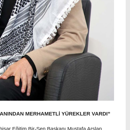
YANINDAN MERHAMETLİ YÜREKLER VARDI”
hisar Eğitim Bir-Sen Başkanı Mustafa Arslan,