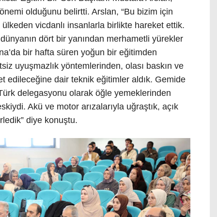
önemi olduğunu belirtti. Arslan, “Bu bizim için
 ülkeden vicdanlı insanlarla birlikte hareket ettik.
ünyanın dört bir yanından merhametli yürekler
na’da bir hafta süren yoğun bir eğitimden
etsiz uyuşmazlık yöntemlerinden, olası baskın ve
et edileceğine dair teknik eğitimler aldık. Gemide
z Türk delegasyonu olarak öğle yemeklerinden
kiydi. Akü ve motor arızalarıyla uğraştık, açık
erledik” diye konuştu.