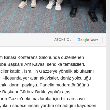
ABONE OL
tim Binası Konferans Salonunda düzenlenen
be Başkanı Arif Kavas, sendika temsilcileri,
iler katıldı. İsrail’in Gazze’ye yönelik ablukasını
Filosunda yer alan aktivistler, deniz yolculuğu
anıklıklarını paylaştı. Panelin moderatörlüğünü
e Başkanı Gürbüz Bıdık, yaptığı açış
rın Gazze’deki mazlumlar için bir can suyu
ğı yükün sadece insani yardım olmadığını kaydeden