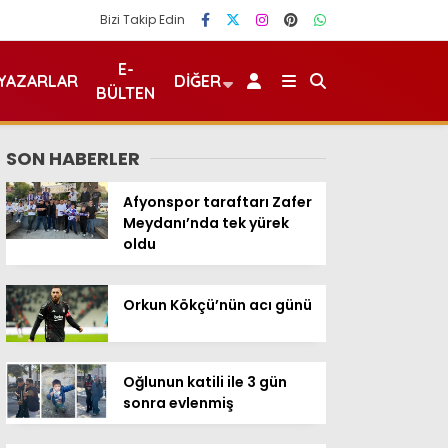
Bizi Takip Edin
E-
YAZARLAR
DIĞER
BÜLTEN
SON HABERLER
Afyonspor taraftarı Zafer
Meydanı’nda tek yürek
oldu
Orkun Kökçü’nün acı günü
Oğlunun katili ile 3 gün
sonra evlenmiş