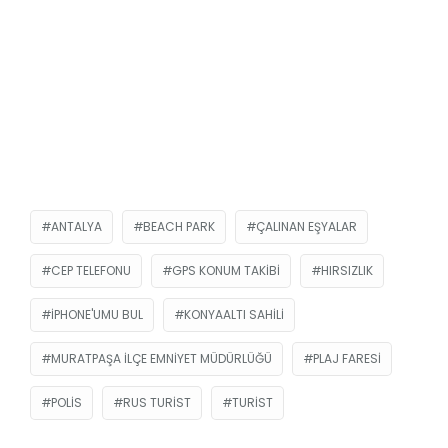
ANTALYA
BEACH PARK
ÇALINAN EŞYALAR
CEP TELEFONU
GPS KONUM TAKIBI
HIRSIZLIK
IPHONE'UMU BUL
KONYAALTI SAHILI
MURATPAŞA İLÇE EMNIYET MÜDÜRLÜĞÜ
PLAJ FARESI
POLIS
RUS TURIST
TURIST