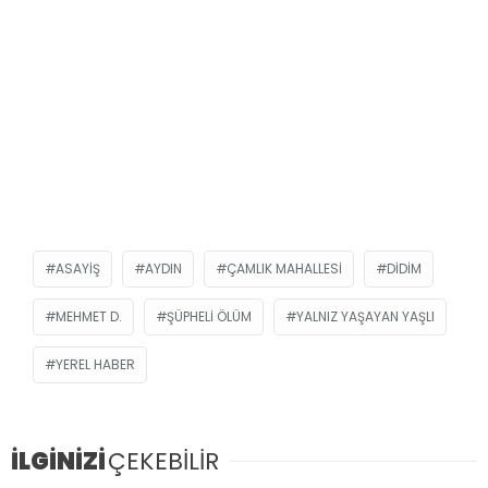
ASAYIŞ
AYDIN
ÇAMLIK MAHALLESI
DIDIM
MEHMET D.
ŞÜPHELI ÖLÜM
YALNIZ YAŞAYAN YAŞLI
YEREL HABER
İLGİNİZİ
ÇEKEBİLİR