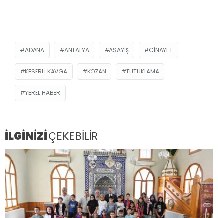
ADANA
ANTALYA
ASAYIŞ
CINAYET
KESERLI KAVGA
KOZAN
TUTUKLAMA
YEREL HABER
İLGİNİZİ
ÇEKEBİLİR