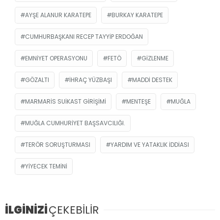
AYŞE ALANUR KARATEPE
BURKAY KARATEPE
CUMHURBAŞKANI RECEP TAYYIP ERDOĞAN
EMNIYET OPERASYONU
FETÖ
GIZLENME
GÖZALTI
IHRAÇ YÜZBAŞI
MADDI DESTEK
MARMARIS SUIKAST GIRIŞIMI
MENTEŞE
MUĞLA
MUĞLA CUMHURIYET BAŞSAVCILIĞI.
TERÖR SORUŞTURMASI
YARDIM VE YATAKLIK IDDIASI
YIYECEK TEMINI
İLGİNİZİ
ÇEKEBİLİR