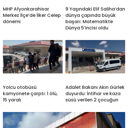
MHP Afyonkarahisar
9 Yaşındaki Elif Saliha’dan
Merkez İlçe’de İlker Celep
dünya çapında büyük
dönemi
başarı: Matematikte
Dünya 5’incisi oldu
Yolcu otobüsü
Adalet Bakanı Akın Gürlek
kamyonete çarptı: 1 ölü,
duyurdu: İntihar ve kaza
15 yaralı
süsü verilen 2 çocuğun