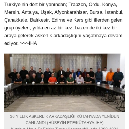
Türkiye’nin dört bir yanından; Trabzon, Ordu, Konya,
Mersin, Antalya, Uşak, Afyonkarahisar, Bursa, İstanbul,
Çanakkale, Balıkesir, Edirne ve Kars gibi illerden gelen
grup üyeleri, yılda en az bir kez, bazen de iki kez bir
araya gelerek askerlik arkadaşlığını yaşatmaya devam
ediyor. >>>İHA
36 YILLIK ASKERLİK ARKADAŞLIĞI KÜTAHYA’DA YENİDEN
CANLANDI (HÜSEYİN EFE/KÜTAHYA-İHA)
Kütahya Hava Er Eğitim Tugay Komutanlığı’nda 1990-1991