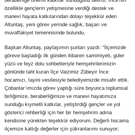
beraberliğe önemli katkılar sunduğunu belirtti. İnce’nin
özellikle gençlerin yetişmesine verdiği destek ve
manevi hayata katkılarından dolayı teşekkür eden
Altuntaş, yeni görev yerinde sağlık, başarı ve
muvaffakiyet temennisinde bulundu.
Başkan Altuntaş, paylaşımın şunları yazdı: “İlçemizde
göreve başladığı ilk günden itibaren samimiyeti, güler
yüzü ve feyz dolu sohbetleriyle hemşehrilerimizin
gönlünde taht kuran İlçe Vaizimiz Zübeyir İnce
hocamızı, tayini vesilesiyle belediyemizde misafir ettik.
Çobanlar’ımızda görev yaptığı süre boyunca toplumsal
birliğimize, beraberliğimize ve manevi hayatımıza
sunduğu kıymetli katkılar, yetiştirdiği gençler ve yol
gösterici rehberliği için her bir hemşehrim adına
kendisine yürekten teşekkür ediyorum. Değerli hocama
ilçemize kattığı değerler için şükranlarımı sunuyor;