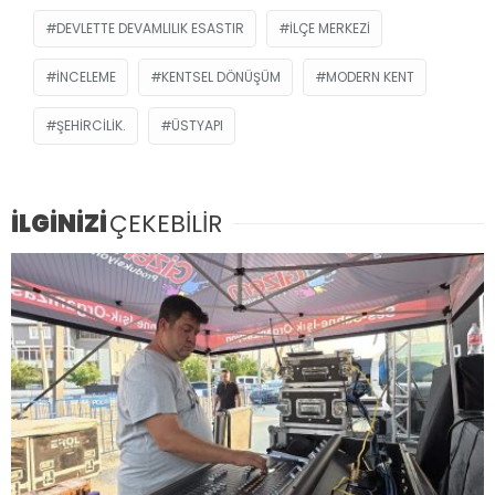
DEVLETTE DEVAMLILIK ESASTIR
İLÇE MERKEZI
INCELEME
KENTSEL DÖNÜŞÜM
MODERN KENT
ŞEHIRCILIK.
ÜSTYAPI
İLGİNİZİ
ÇEKEBİLİR