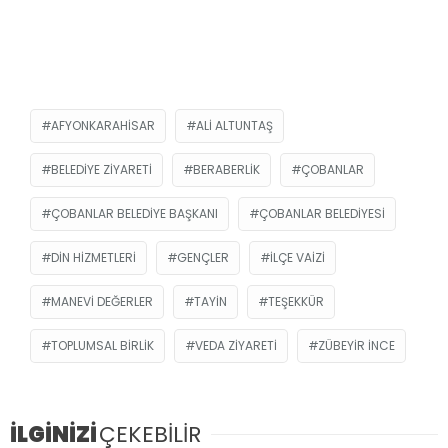
AFYONKARAHISAR
ALI ALTUNTAŞ
BELEDIYE ZIYARETI
BERABERLIK
ÇOBANLAR
ÇOBANLAR BELEDIYE BAŞKANI
ÇOBANLAR BELEDIYESI
DIN HIZMETLERI
GENÇLER
İLÇE VAIZI
MANEVI DEĞERLER
TAYIN
TEŞEKKÜR
TOPLUMSAL BIRLIK
VEDA ZIYARETI
ZÜBEYIR İNCE
İLGİNİZİ
ÇEKEBİLİR