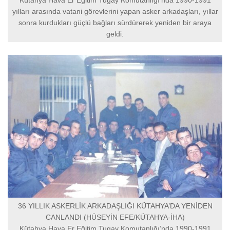
yılları arasında vatani görevlerini yapan asker arkadaşları, yıllar
sonra kurdukları güçlü bağları sürdürerek yeniden bir araya
geldi.
36 YILLIK ASKERLİK ARKADAŞLIĞI KÜTAHYA’DA YENİDEN
CANLANDI (HÜSEYİN EFE/KÜTAHYA-İHA)
Kütahya Hava Er Eğitim Tugay Komutanlığı’nda 1990-1991