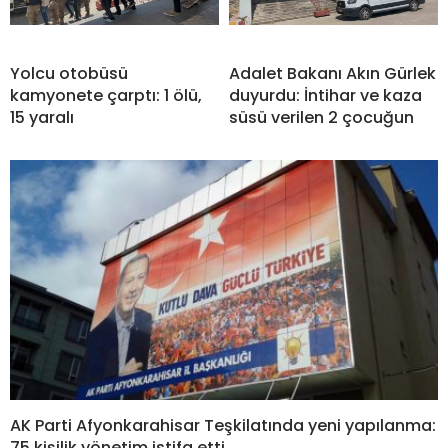
Yolcu otobüsü
Adalet Bakanı Akın Gürlek
kamyonete çarptı: 1 ölü,
duyurdu: İntihar ve kaza
15 yaralı
süsü verilen 2 çocuğun
AK Parti Afyonkarahisar Teşkilatında yeni yapılanma:
75 kişilik yönetim istifa etti