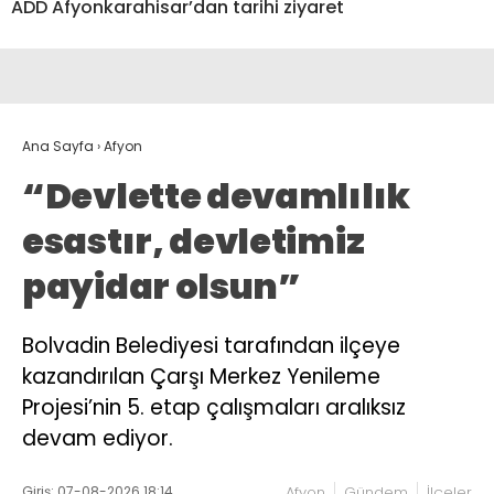
ADD Afyonkarahisar’dan tarihi ziyaret
Ana Sayfa
›
Afyon
“Devlette devamlılık
esastır, devletimiz
payidar olsun”
Bolvadin Belediyesi tarafından ilçeye
kazandırılan Çarşı Merkez Yenileme
Projesi’nin 5. etap çalışmaları aralıksız
devam ediyor.
Giriş: 07-08-2026 18:14
Afyon
Gündem
İlçeler