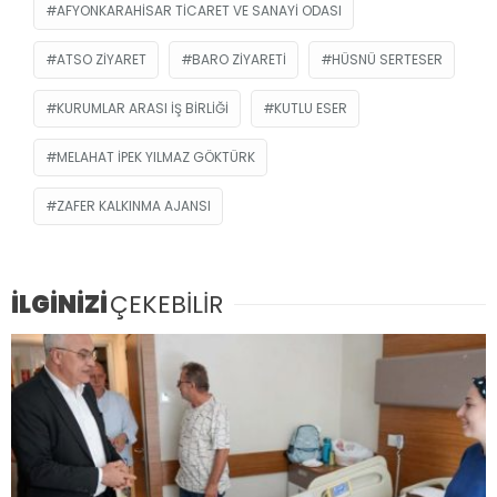
AFYONKARAHISAR TICARET VE SANAYI ODASI
ATSO ZIYARET
BARO ZIYARETI
HÜSNÜ SERTESER
KURUMLAR ARASI IŞ BIRLIĞI
KUTLU ESER
MELAHAT IPEK YILMAZ GÖKTÜRK
ZAFER KALKINMA AJANSI
İLGİNİZİ
ÇEKEBİLİR