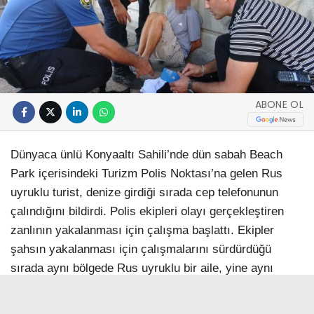
ABONE OL
Dünyaca ünlü Konyaaltı Sahili’nde dün sabah Beach
Park içerisindeki Turizm Polis Noktası’na gelen Rus
uyruklu turist, denize girdiği sırada cep telefonunun
çalındığını bildirdi. Polis ekipleri olayı gerçekleştiren
zanlının yakalanması için çalışma başlattı. Ekipler
şahsın yakalanması için çalışmalarını sürdürdüğü
sırada aynı bölgede Rus uyruklu bir aile, yine aynı
şekilde denizde oldukları sırada kişisel eşyalarının yanı
sıra cep telefonları ve bir miktar dövizlerinin çalındığını