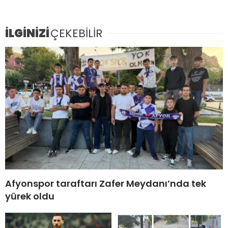
İLGİNİZİ
ÇEKEBİLİR
Afyonspor taraftarı Zafer Meydanı’nda tek
yürek oldu