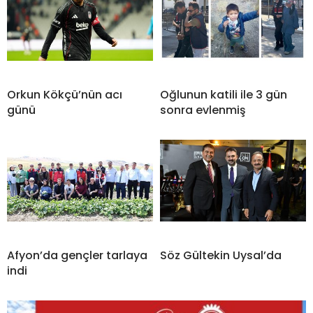
Orkun Kökçü’nün acı
Oğlunun katili ile 3 gün
günü
sonra evlenmiş
Afyon’da gençler tarlaya
Söz Gültekin Uysal’da
indi