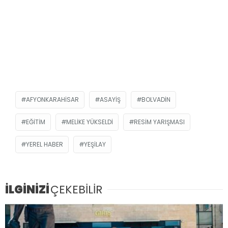
AFYONKARAHISAR
ASAYIŞ
BOLVADIN
EĞITIM
MELIKE YÜKSELDI
RESIM YARIŞMASI
YEREL HABER
YEŞILAY
İLGİNİZİ
ÇEKEBİLİR