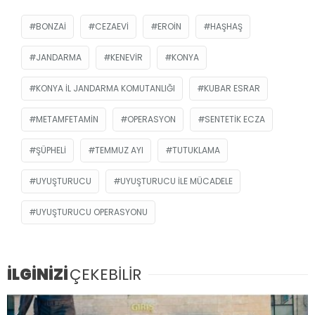
BONZAI
CEZAEVI
EROIN
HAŞHAŞ
JANDARMA
KENEVIR
KONYA
KONYA İL JANDARMA KOMUTANLIĞI
KUBAR ESRAR
METAMFETAMIN
OPERASYON
SENTETIK ECZA
ŞÜPHELI
TEMMUZ AYI
TUTUKLAMA
UYUŞTURUCU
UYUŞTURUCU ILE MÜCADELE
UYUŞTURUCU OPERASYONU
İLGİNİZİ
ÇEKEBİLİR