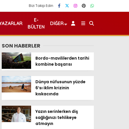
Bizi Takip Edin
E-
YAZARLAR
DIĞER
BÜLTEN
SON HABERLER
Bordo-mavililerden tarihi
kombine başarısı
Dünya nüfusunun yüzde
6’sı iklim krizinin
kıskacında
Yazın serinlerken diş
sağlığınızı tehlikeye
atmayın