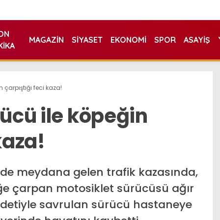
ON
MAGAZIN
SIYASET
EKONOMI
SPOR
ASAYIŞ
KIKA
n çarpıştığı feci kaza!
rücü ile köpeğin
kaza!
nde meydana gelen trafik kazasında,
ğe çarpan motosiklet sürücüsü ağır
ddetiyle savrulan sürücü hastaneye