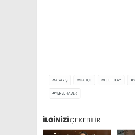
ASAYIŞ
BAHÇE
FECI OLAY
YEREL HABER
İLGİNİZİ
ÇEKEBİLİR