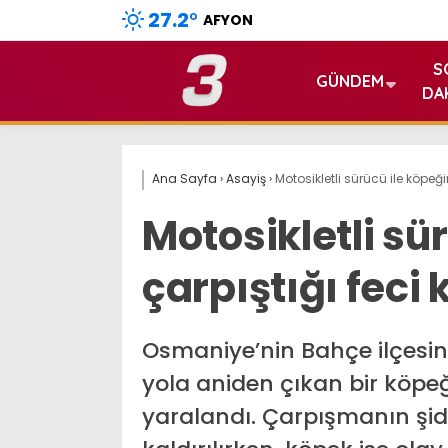
27.2
°
AFYON
S
GÜNDEM
DA
Ana Sayfa
›
Asayiş
›
Motosikletli sürücü ile köpeği
Motosikletli sü
çarpıştığı feci 
Osmaniye’nin Bahçe ilçesi
yola aniden çıkan bir köpe
yaralandı. Çarpışmanın şi