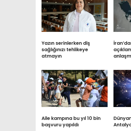
Yazın serinlerken diş
İran’d
sağlığınızı tehlikeye
açıkla
atmayın
anlaşm
Aile kampına bu yıl 10 bin
Dünyan
başvuru yapıldı
Antaly