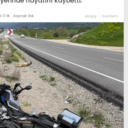
y yerinde hayatını kaybetti.
 17:16
Kaynak: İHA
Asayiş
Gündem