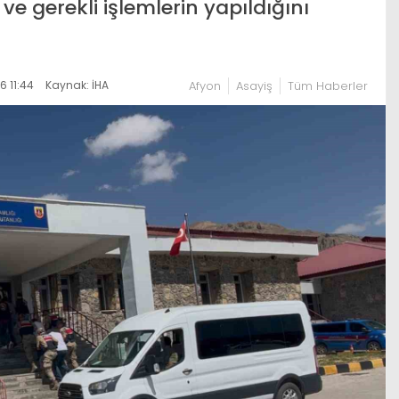
e gerekli işlemlerin yapıldığını
 11:44
Kaynak: İHA
Afyon
Asayiş
Tüm Haberler