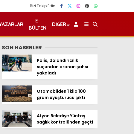
Bizi Takip Edin
E-
YAZARLAR
DIĞER
BÜLTEN
SON HABERLER
Polis, dolandırıcılık
suçundan aranan şahsı
yakaladı
Otomobilden 1 kilo 100
gram uyuşturucu çıktı
Afyon Belediye Yüntaş
sağlık kontrolünden geçti