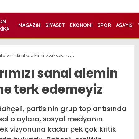
ON
MAGAZIN
SIYASET
EKONOMI
SPOR
ASAYIŞ
KIKA
al alemin kimliksiz iklimine terk edemeyiz
arımızı sanal alemin
ine terk edemeyiz
hçeli, partisinin grup toplantısında
sal olaylara, sosyal medyanın
cek vizyonuna kadar pek çok kritik