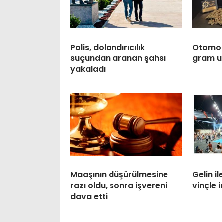
Polis, dolandırıcılık
Otomobi
suçundan aranan şahsı
gram u
yakaladı
Maaşının düşürülmesine
Gelin 
razı oldu, sonra işvereni
vinçle i
dava etti