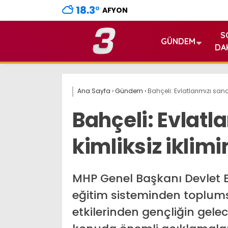
18.3
°
AFYON
S
GÜNDEM
DA
Ana Sayfa
›
Gündem
›
Bahçeli: Evlatlarımızı san
Bahçeli: Evlatl
kimliksiz iklim
MHP Genel Başkanı Devlet Ba
eğitim sisteminden toplum
etkilerinden gençliğin gele