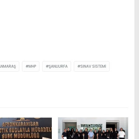
ANMARAŞ
MHP
ŞANLIURFA
SINAV SISTEMI