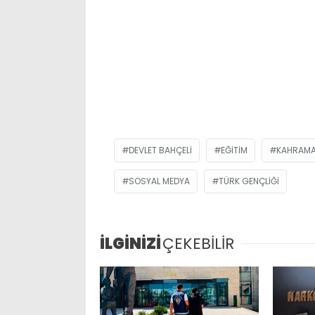
DEVLET BAHÇELI
EĞITIM
KAHRAM
SOSYAL MEDYA
TÜRK GENÇLIĞI
İLGİNİZİ
ÇEKEBİLİR