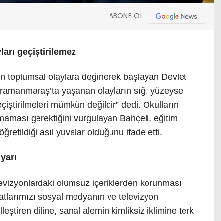
ABONE OL
arı geçiştirilemez
toplumsal olaylara değinerek başlayan Devlet
hramanmaraş’ta yaşanan olayların sığ, yüzeysel
çiştirilmeleri mümkün değildir” dedi. Okulların
maması gerektiğini vurgulayan Bahçeli, eğitim
retildiği asıl yuvalar olduğunu ifade etti.
uyarı
levizyonlardaki olumsuz içeriklerden korunması
latlarımızı sosyal medyanın ve televizyon
leştiren diline, sanal alemin kimliksiz iklimine terk