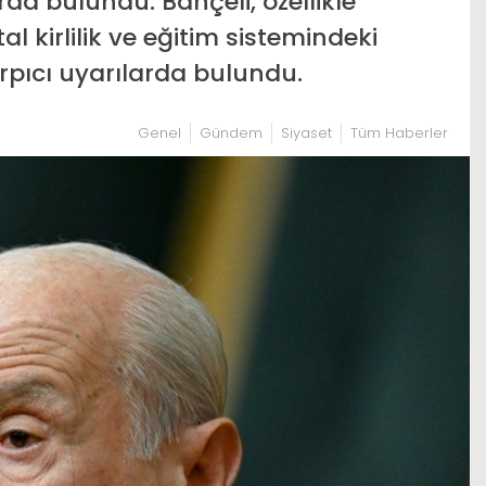
a bulundu. Bahçeli, özellikle
al kirlilik ve eğitim sistemindeki
rpıcı uyarılarda bulundu.
Genel
Gündem
Siyaset
Tüm Haberler