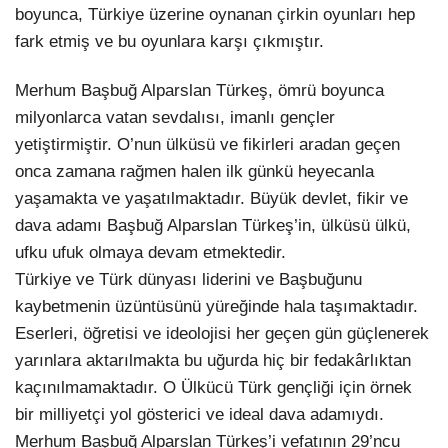
boyunca, Türkiye üzerine oynanan çirkin oyunları hep
fark etmiş ve bu oyunlara karşı çıkmıştır.
Merhum Başbuğ Alparslan Türkeş, ömrü boyunca
milyonlarca vatan sevdalısı, imanlı gençler
yetiştirmiştir. O’nun ülküsü ve fikirleri aradan geçen
onca zamana rağmen halen ilk günkü heyecanla
yaşamakta ve yaşatılmaktadır. Büyük devlet, fikir ve
dava adamı Başbuğ Alparslan Türkeş’in, ülküsü ülkü,
ufku ufuk olmaya devam etmektedir.
Türkiye ve Türk dünyası liderini ve Başbuğunu
kaybetmenin üzüntüsünü yüreğinde hala taşımaktadır.
Eserleri, öğretisi ve ideolojisi her geçen gün güçlenerek
yarınlara aktarılmakta bu uğurda hiç bir fedakârlıktan
kaçınılmamaktadır. O Ülkücü Türk gençliği için örnek
bir milliyetçi yol gösterici ve ideal dava adamıydı.
Merhum Başbuğ Alparslan Türkeş’i vefatının 29’ncu