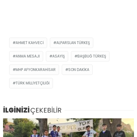
AHMET KAHVECI
ALPARSLAN TÜRKEŞ
ANMA MESAJI
ASAYIŞ
BAŞBUĞ TÜRKEŞ
MHP AFYONKARAHISAR
SON DAKIKA
TÜRK MILLIYETÇILIĞI
İLGİNİZİ
ÇEKEBİLİR