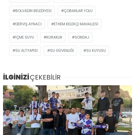
BOLVADIN BELEDIYESI
ÇOBANLAR YOLU
DERVIŞ AYNACI
ETHEM KELEKÇI MAHALLESI
IÇME SUYU
KURAKLIK
SONDAJ
SU ALTYAPISI
SU GÜVENLIĞI
SU KUYUSU
İLGİNİZİ
ÇEKEBİLİR