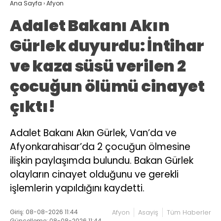
Ana Sayfa
›
Afyon
Adalet Bakanı Akın
Gürlek duyurdu: İntihar
ve kaza süsü verilen 2
çocuğun ölümü cinayet
çıktı!
Adalet Bakanı Akın Gürlek, Van’da ve
Afyonkarahisar’da 2 çocuğun ölmesine
ilişkin paylaşımda bulundu. Bakan Gürlek
olayların cinayet olduğunu ve gerekli
işlemlerin yapıldığını kaydetti.
Giriş: 08-08-2026 11:44
Afyon
Asayiş
Tüm Haberler
Güncelleme: 08-08-2026 11:44