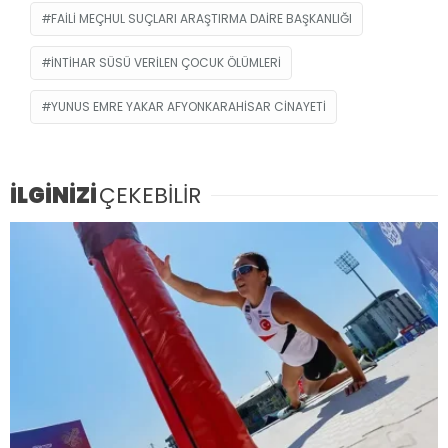
FAILI MEÇHUL SUÇLARI ARAŞTIRMA DAIRE BAŞKANLIĞI
INTIHAR SÜSÜ VERILEN ÇOCUK ÖLÜMLERI
YUNUS EMRE YAKAR AFYONKARAHISAR CINAYETI
İLGİNİZİ
ÇEKEBİLİR