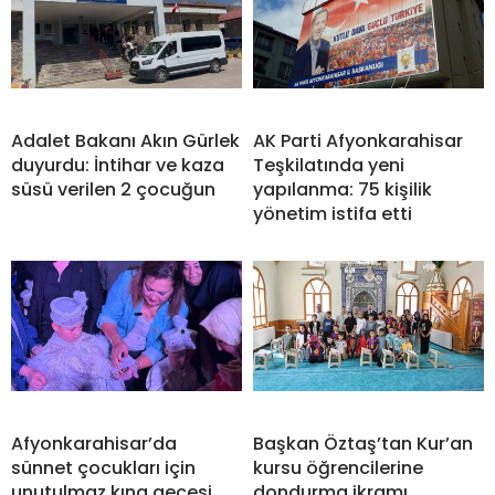
Adalet Bakanı Akın Gürlek
AK Parti Afyonkarahisar
duyurdu: İntihar ve kaza
Teşkilatında yeni
süsü verilen 2 çocuğun
yapılanma: 75 kişilik
yönetim istifa etti
Afyonkarahisar’da
Başkan Öztaş’tan Kur’an
sünnet çocukları için
kursu öğrencilerine
unutulmaz kına gecesi
dondurma ikramı