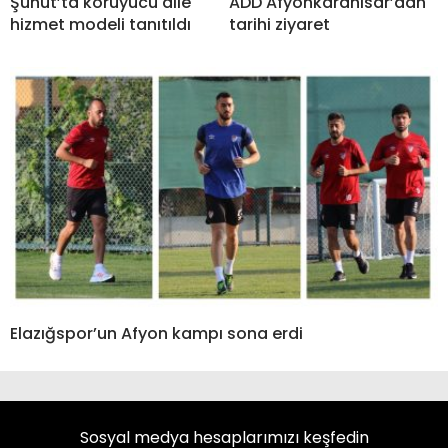
Şuhut’ta koruyucu aile
ADD Afyonkarahisar’dan
hizmet modeli tanıtıldı
tarihi ziyaret
Elazığspor’un Afyon kampı sona erdi
Sosyal medya hesaplarımızı keşfedin