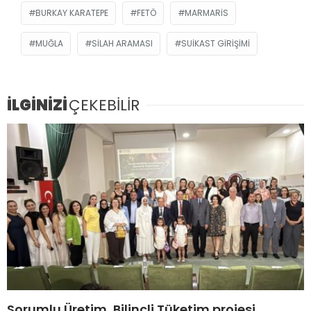
BURKAY KARATEPE
FETÖ
MARMARIS
MUĞLA
SILAH ARAMASI
SUIKAST GIRIŞIMI
İLGİNİZİ
ÇEKEBİLİR
Sorumlu Üretim, Bilinçli Tüketim projesi