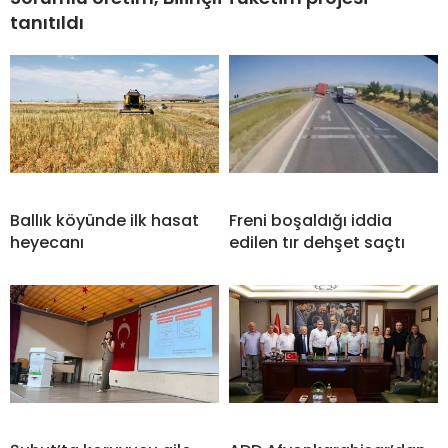
tanıtıldı
Ballık köyünde ilk hasat
Freni boşaldığı iddia
heyecanı
edilen tır dehşet saçtı