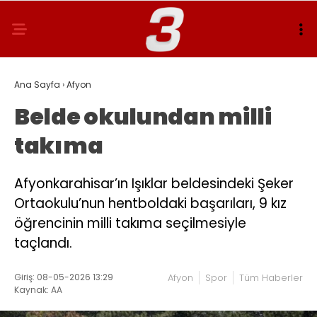
Ana Sayfa
›
Afyon
Belde okulundan milli
takıma
Afyonkarahisar’ın Işıklar beldesindeki Şeker
Ortaokulu’nun hentboldaki başarıları, 9 kız
öğrencinin milli takıma seçilmesiyle
taçlandı.
Giriş: 08-05-2026 13:29
Afyon
Spor
Tüm Haberler
Kaynak: AA