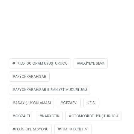
1 KILO 100 GRAM UYUŞTURUCU
ADLIYEYE SEVK
AFYONKARAHISAR
AFYONKARAHISAR İL EMNIYET MÜDÜRLÜĞÜ
ASAYIŞ UYGULAMASI
CEZAEVI
E.S.
GÖZALTI
NARKOTIK
OTOMOBILDE UYUŞTURUCU
POLIS OPERASYONU
TRAFIK DENETIMI