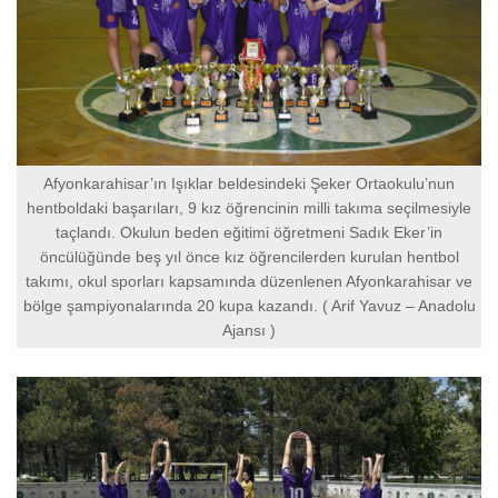
Afyonkarahisar’ın Işıklar beldesindeki Şeker Ortaokulu’nun
hentboldaki başarıları, 9 kız öğrencinin milli takıma seçilmesiyle
taçlandı. Okulun beden eğitimi öğretmeni Sadık Eker’in
öncülüğünde beş yıl önce kız öğrencilerden kurulan hentbol
takımı, okul sporları kapsamında düzenlenen Afyonkarahisar ve
bölge şampiyonalarında 20 kupa kazandı. ( Arif Yavuz – Anadolu
Ajansı )