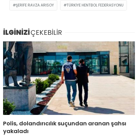
ŞERIFE RAVZA ARISOY
TÜRKIYE HENTBOL FEDERASYONU
İLGİNİZİ
ÇEKEBİLİR
Polis, dolandırıcılık suçundan aranan şahsı
yakaladı