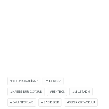
AFYONKARAHISAR
ELA DENIZ
HABIBE NUR ÇÖYGÜN
HENTBOL
MILLI TAKIM
OKUL SPORLARI
SADIK EKER
ŞEKER ORTAOKULU