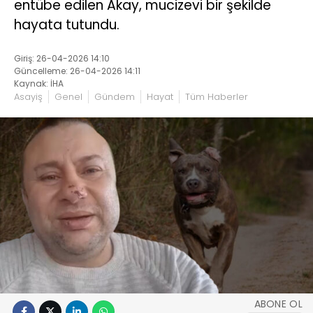
entübe edilen Akay, mucizevi bir şekilde
hayata tutundu.
Giriş: 26-04-2026 14:10
Güncelleme: 26-04-2026 14:11
Kaynak: İHA
Asayiş
Genel
Gündem
Hayat
Tüm Haberler
ABONE OL