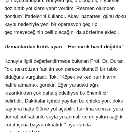
için uyutulmuşum. Bünyem güçlü olduğu için yüksek
doz antibiyotiklere yanıt verdim. Resmen ölümden
döndüm” ifadelerini kullandı. Akay, pazartesi günü doku
kaybı nedeniyle yeni bir operasyon geçirip
geçirmeyeceğinin belli olacağını da sözlerine ekledi.
Uzmanlardan kritik uyarı: “Her ısırık basit değildir”
Konuyla ilgili değerlendirmede bulunan Prof. Dr. Duran
Tok, nekrotizan fasiitin son derece ölümcül bir tablo
olduğunu vurguladı. Tok, “Köpek ve kedi ısırıklarını
hafife almamak gerekir. Eğer yaradaki ağrı,
kızarıklıktan çok daha şiddetliyse bu önemli bir
belirtidir. Dakikalar içinde yayılan bu enfeksiyon, doku
kaybına hatta ölüme yol açabilir. Isırılma sonrası yara
derhal bol sabunlu suyla yıkanmalı ve en yakın sağlık
kuruluşuna başvurulmalıdır” uyarısında