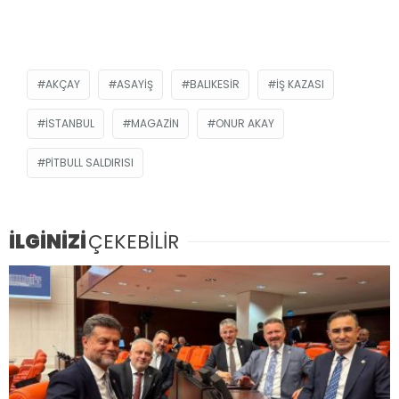
AKÇAY
ASAYIŞ
BALIKESIR
IŞ KAZASI
ISTANBUL
MAGAZIN
ONUR AKAY
PITBULL SALDIRISI
İLGİNİZİ
ÇEKEBİLİR