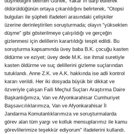
düşmediğini belirten Gürlek, Yakar’ın darp edilerek
öldürüldüğünün ortaya çıkarıldığını belirterek, “Otopsi
bulguları ile şüpheli ifadeleri arasındaki çelişkiler
üzerine derinleştirilen soruşturmada; olayın “yüksekten
düşme” gibi gösterilmeye çalışıldığı ve gerçeğin
gizlenmesi için delillerin karartıldığı tespit edildi. Bu
soruşturma kapsamında üvey baba B.K. çocuğu kasten
öldürme ve eziyet; üvey dede M.K. ise ihmal suretiyle
kasten öldürme ve suç delillerini gizleme suçlarından
tutuklandı. Anne Z.K. ve A.K. hakkında ise adli kontrol
kararı verildi. Her iki dosyada büyük bir dikkat ve
özveriyle çalışan Faili Meçhul Suçları Araştırma Daire
Başkanlığımıza, Van ve Afyonkarahisar Cumhuriyet
Başsavcılıklarımıza, Van ve Afyonkarahisar İl
Jandarma Komutanlıklarımıza ve soruşturmalarda
görev alan tüm yargı ve kolluk mensuplarımız ile kamu
görevlilerimize teşekkür ediyorum” ifadelerini kullandı.