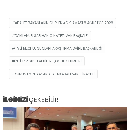
ADALET BAKANI AKIN GÜRLEK AÇIKLAMASI 8 AĞUSTOS 2026
DAMLANUR SARIHAN CINAYETI VAN BAŞKALE
FAILI MEÇHUL SUÇLARI ARAŞTIRMA DAIRE BAŞKANLIĞI
INTIHAR SÜSÜ VERILEN ÇOCUK ÖLÜMLERI
YUNUS EMRE YAKAR AFYONKARAHISAR CINAYETI
İLGİNİZİ
ÇEKEBİLİR