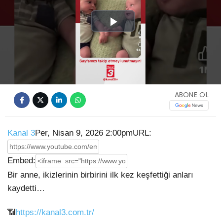
Play
Video
ABONE OL
Kanal 3
Per, Nisan 9, 2026 2:00pm
URL:
Embed:
Bir anne, ikizlerinin birbirini ilk kez keşfettiği anları
kaydetti…
📶
https://kanal3.com.tr/