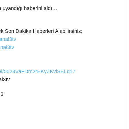
 uyandığı haberini aldı…
ek Son Dakika
Haberleri Alabilirsiniz;
anal3tv
nal3tv
nnel/0029VaFDm2rEKyZKvlSELq17
l3tv
l3