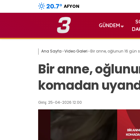
20.7
°
AFYON
S
GÜNDEM
DA
Ana Sayfa
›
Video Galeri
›
Bir anne, oğlunun 16 gün
Bir anne, oğlunu
komadan uyandı
Giriş: 25-04-2026 12:00