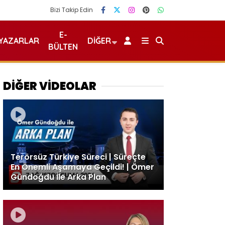
Bizi Takip Edin
E-
YAZARLAR
DIĞER
BÜLTEN
DİĞER VİDEOLAR
Terörsüz Türkiye Süreci | Süreçte
En Önemli Aşamaya Geçildi! | Ömer
Gündoğdu İle Arka Plan