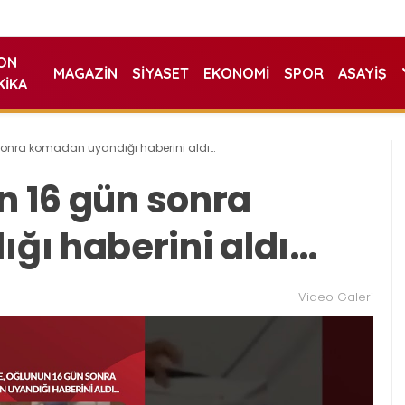
ON
MAGAZIN
SIYASET
EKONOMI
SPOR
ASAYIŞ
KIKA
 sonra komadan uyandığı haberini aldı…
n 16 gün sonra
ğı haberini aldı…
Video Galeri