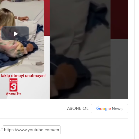
Play
Video
ABONE OL
: