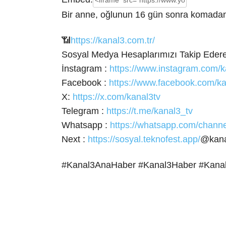
Bir anne, oğlunun 16 gün sonra komadan
📶
https://kanal3.com.tr/
Sosyal Medya Hesaplarımızı Takip Eder
İnstagram :
https://www.instagram.com/k
Facebook :
https://www.facebook.com/ka
X:
https://x.com/kanal3tv
Telegram :
https://t.me/kanal3_tv
Whatsapp :
https://whatsapp.com/cha
Next :
https://sosyal.teknofest.app/
@kana
#Kanal3AnaHaber #Kanal3Haber #Kana