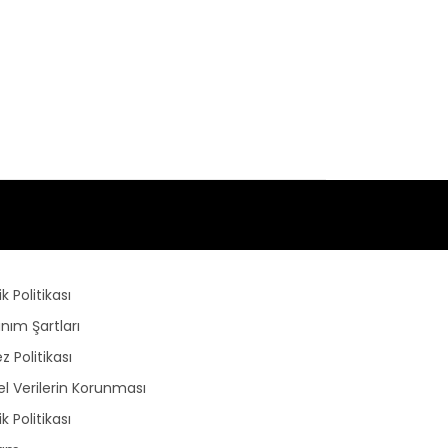
lik Politikası
anım Şartları
z Politikası
sel Verilerin Korunması
lik Politikası