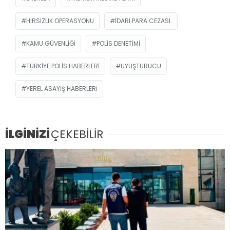
HIRSIZLIK OPERASYONU
IDARI PARA CEZASI.
KAMU GÜVENLIĞI
POLIS DENETIMI
TÜRKIYE POLIS HABERLERI
UYUŞTURUCU
YEREL ASAYIŞ HABERLERI
İLGİNİZİ
ÇEKEBİLİR