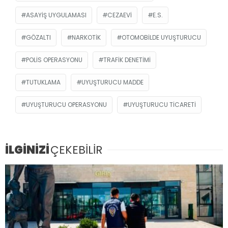
ASAYIŞ UYGULAMASI
CEZAEVI
E.S.
GÖZALTI
NARKOTIK
OTOMOBILDE UYUŞTURUCU
POLIS OPERASYONU
TRAFIK DENETIMI
TUTUKLAMA
UYUŞTURUCU MADDE
UYUŞTURUCU OPERASYONU
UYUŞTURUCU TICARETI
İLGİNİZİ
ÇEKEBİLİR