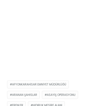
AFYONKARAHISAR EMNIYET MÜDÜRLÜĞÜ
ARANAN ŞAHISLAR
ASAYIŞ OPERASYONU
ERENLER
HIDIRLIK MESIRE ALANI