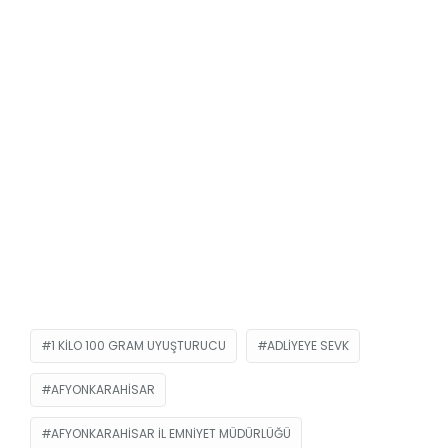
1 KILO 100 GRAM UYUŞTURUCU
ADLIYEYE SEVK
AFYONKARAHISAR
AFYONKARAHISAR İL EMNIYET MÜDÜRLÜĞÜ