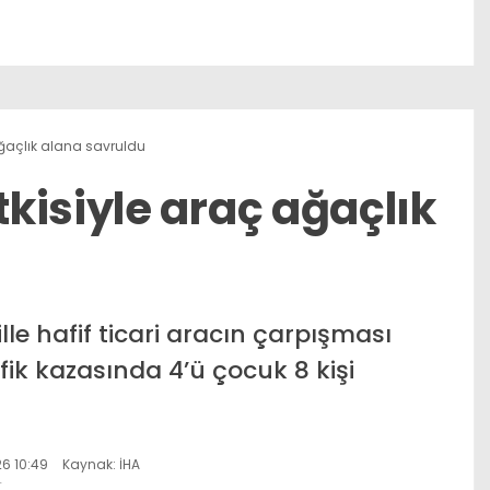
ğaçlık alana savruldu
kisiyle araç ağaçlık
e hafif ticari aracın çarpışması
k kazasında 4’ü çocuk 8 kişi
6 10:49
Kaynak: İHA
r