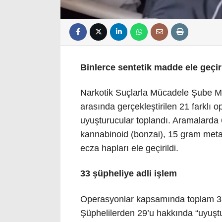
Binlerce sentetik madde ele geçiri
Narkotik Suçlarla Mücadele Şube Müd
arasında gerçekleştirilen 21 farklı
uyuşturucular toplandı. Aramalarda 
kannabinoid (bonzai), 15 gram metam
ecza hapları ele geçirildi.
33 şüpheliye adli işlem
Operasyonlar kapsamında toplam 33 
Şüphelilerden 29’u hakkında “uyuşt