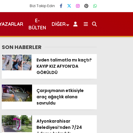
Bizi Takip Edin
E-
YAZARLAR
DIĞER
BÜLTEN
SON HABERLER
Evden talimatla mı kaçtı?
KAYIP KIZ AFYON’DA
GÖRÜLDÜ
Çarpışmanın etkisiyle
araç ağaçlık alana
savruldu
Afyonkarahisar
Belediyesi’nden 7/24