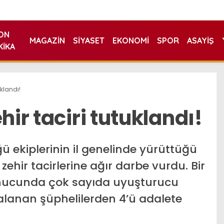
ON
MAGAZIN
SIYASET
EKONOMI
SPOR
ASAYIŞ
KIKA
uklandı!
hir taciri tutuklandı!
ü ekiplerinin il genelinde yürüttüğü
 zehir tacirlerine ağır darbe vurdu. Bir
onucunda çok sayıda uyuşturucu
kalanan şüphelilerden 4’ü adalete