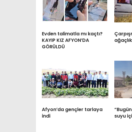
Evden talimatla mı kaçtı?
Çarpışm
KAYIP KIZ AFYON’DA
ağaçlık
GÖRÜLDÜ
Afyon’da gençler tarlaya
“Bugünü
indi
suyu iç