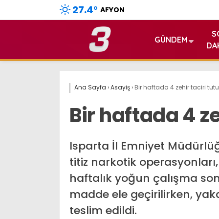
27.4
°
AFYON
S
GÜNDEM
DA
Ana Sayfa
›
Asayiş
›
Bir haftada 4 zehir taciri tut
Bir haftada 4 ze
Isparta İl Emniyet Müdürlüğ
titiz narkotik operasyonları,
haftalık yoğun çalışma s
madde ele geçirilirken, ya
teslim edildi.