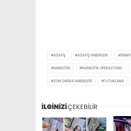
ASAYIŞ
ASAYIŞ HABERLERI.
EMNIY
NARKOTIK
NARKOTIK OPERASYONU
SON DAKIKA HABERLERI
TUTUKLAMA
İLGİNİZİ
ÇEKEBİLİR