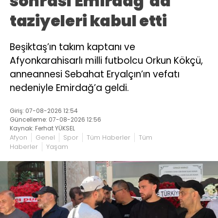
sonrası Emirdağ’da
taziyeleri kabul etti
Beşiktaş’ın takım kaptanı ve
Afyonkarahisarlı milli futbolcu Orkun Kökçü,
anneannesi Sebahat Eryalçın’ın vefatı
nedeniyle Emirdağ’a geldi.
Giriş: 07-08-2026 12:54
Güncelleme: 07-08-2026 12:56
Kaynak: Ferhat YÜKSEL
Afyon
Genel
Spor
Tüm Haberler
Tüm
Haberler
Yaşam