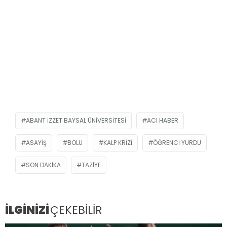
ABANT IZZET BAYSAL ÜNIVERSITESI
ACI HABER
ASAYIŞ
BOLU
KALP KRIZI
ÖĞRENCI YURDU
SON DAKIKA
TAZIYE
İLGİNİZİ
ÇEKEBİLİR