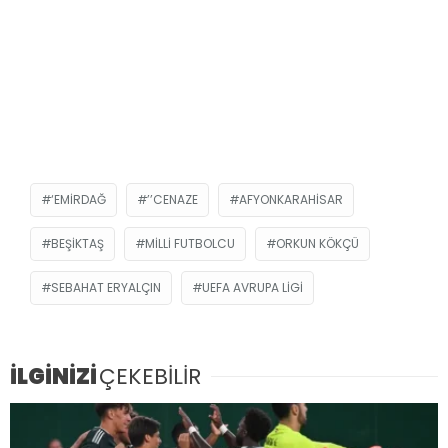
‘EMIRDAĞ
’’CENAZE
AFYONKARAHISAR
BEŞIKTAŞ
MILLI FUTBOLCU
ORKUN KÖKÇÜ
SEBAHAT ERYALÇIN
UEFA AVRUPA LIGI
İLGİNİZİ
ÇEKEBİLİR