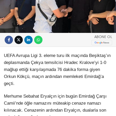
ABONE OL
UEFA Avrupa Ligi 3. eleme turu ilk maçında Beşiktaş’ın
deplasmanda Çekya temsilcisi Hradec Kralove’yi 1-0
mağlup ettiği karşılaşmada 76 dakika forma giyen
Orkun Kökçü, maçın ardından memleketi Emirdağ’a
geçti.
Merhume Sebahat Eryalçın için bugün Emirdağ Çarşı
Camii’nde öğle namazını müteakip cenaze namazı
kılınacak. Cenazenin ardından Eryalçın, dualarla son