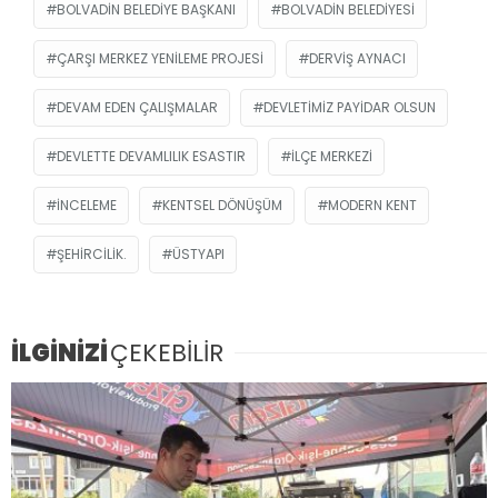
BOLVADIN BELEDIYE BAŞKANI
BOLVADIN BELEDIYESI
ÇARŞI MERKEZ YENILEME PROJESI
DERVIŞ AYNACI
DEVAM EDEN ÇALIŞMALAR
DEVLETIMIZ PAYIDAR OLSUN
DEVLETTE DEVAMLILIK ESASTIR
İLÇE MERKEZI
INCELEME
KENTSEL DÖNÜŞÜM
MODERN KENT
ŞEHIRCILIK.
ÜSTYAPI
İLGİNİZİ
ÇEKEBİLİR