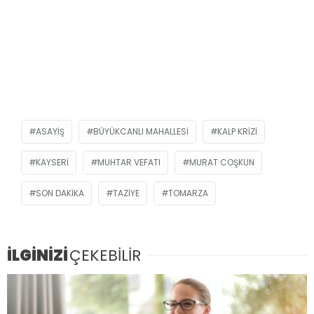
ASAYIŞ
BÜYÜKCANLI MAHALLESI
KALP KRIZI
KAYSERI
MUHTAR VEFATI
MURAT COŞKUN
SON DAKIKA
TAZIYE
TOMARZA
İLGİNİZİ
ÇEKEBİLİR