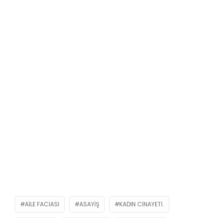
AILE FACIASI
ASAYIŞ
KADIN CINAYETI.