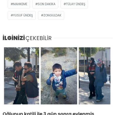
MAHKEME
SON DAKIKA
TÜLAY ÜNDEŞ
YUSUF ÜNDEŞ
ZONGULDAK
İLGİNİZİ
ÇEKEBİLİR
Oğlunun katili ile 3 gün sonra evlenmiş