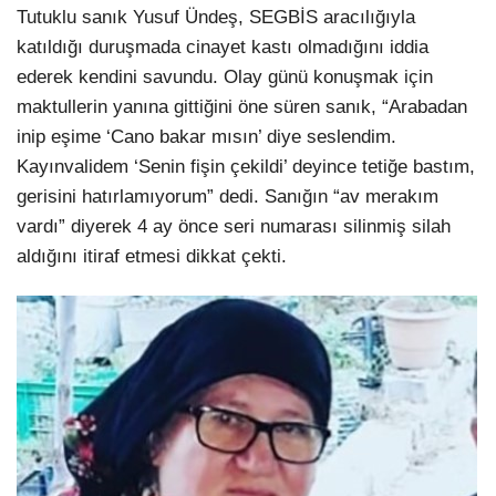
Tutuklu sanık Yusuf Ündeş, SEGBİS aracılığıyla
katıldığı duruşmada cinayet kastı olmadığını iddia
ederek kendini savundu. Olay günü konuşmak için
maktullerin yanına gittiğini öne süren sanık, “Arabadan
inip eşime ‘Cano bakar mısın’ diye seslendim.
Kayınvalidem ‘Senin fişin çekildi’ deyince tetiğe bastım,
gerisini hatırlamıyorum” dedi. Sanığın “av merakım
vardı” diyerek 4 ay önce seri numarası silinmiş silah
aldığını itiraf etmesi dikkat çekti.