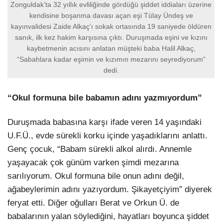
Zonguldak’ta 32 yıllık evliliğinde gördüğü şiddet iddiaları üzerine
kendisine boşanma davası açan eşi Tülay Ündeş ve
kayınvalidesi Zaide Alkaç’ı sokak ortasında 19 saniyede öldüren
sanık, ilk kez hakim karşısına çıktı. Duruşmada eşini ve kızını
kaybetmenin acısını anlatan müşteki baba Halil Alkaç,
“Sabahlara kadar eşimin ve kızımın mezarını seyrediyorum”
dedi.
“Okul formuna bile babamın adını yazmıyordum”
Duruşmada babasına karşı ifade veren 14 yaşındaki
U.F.Ü., evde sürekli korku içinde yaşadıklarını anlattı.
Genç çocuk, “Babam sürekli alkol alırdı. Annemle
yaşayacak çok günüm varken şimdi mezarına
sarılıyorum. Okul formuna bile onun adını değil,
ağabeylerimin adını yazıyordum. Şikayetçiyim” diyerek
feryat etti. Diğer oğulları Berat ve Orkun Ü. de
babalarının yalan söylediğini, hayatları boyunca şiddet