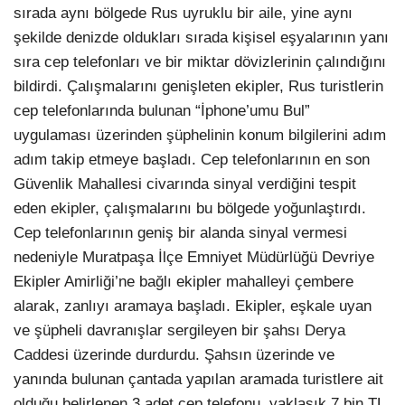
sırada aynı bölgede Rus uyruklu bir aile, yine aynı
şekilde denizde oldukları sırada kişisel eşyalarının yanı
sıra cep telefonları ve bir miktar dövizlerinin çalındığını
bildirdi. Çalışmalarını genişleten ekipler, Rus turistlerin
cep telefonlarında bulunan “İphone’umu Bul”
uygulaması üzerinden şüphelinin konum bilgilerini adım
adım takip etmeye başladı. Cep telefonlarının en son
Güvenlik Mahallesi civarında sinyal verdiğini tespit
eden ekipler, çalışmalarını bu bölgede yoğunlaştırdı.
Cep telefonlarının geniş bir alanda sinyal vermesi
nedeniyle Muratpaşa İlçe Emniyet Müdürlüğü Devriye
Ekipler Amirliği’ne bağlı ekipler mahalleyi çembere
alarak, zanlıyı aramaya başladı. Ekipler, eşkale uyan
ve şüpheli davranışlar sergileyen bir şahsı Derya
Caddesi üzerinde durdurdu. Şahsın üzerinde ve
yanında bulunan çantada yapılan aramada turistlere ait
olduğu belirlenen 3 adet cep telefonu, yaklaşık 7 bin TL