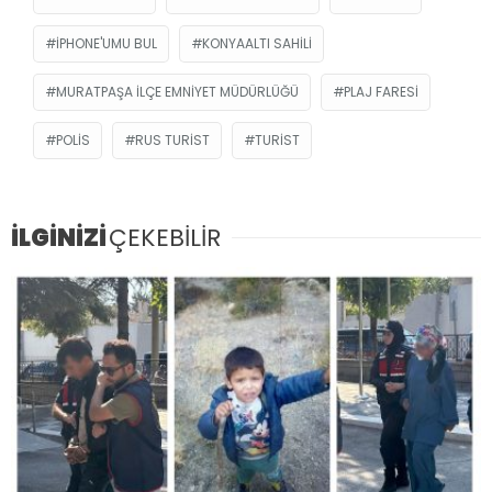
IPHONE'UMU BUL
KONYAALTI SAHILI
MURATPAŞA İLÇE EMNIYET MÜDÜRLÜĞÜ
PLAJ FARESI
POLIS
RUS TURIST
TURIST
İLGİNİZİ
ÇEKEBİLİR