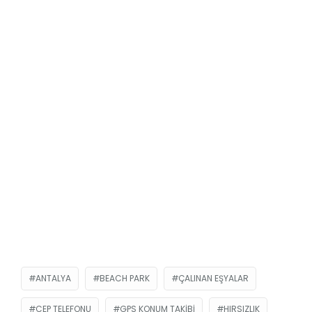
ANTALYA
BEACH PARK
ÇALINAN EŞYALAR
CEP TELEFONU
GPS KONUM TAKIBI
HIRSIZLIK