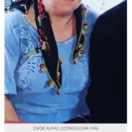
ZAİDE ALKAÇ (/ZONGULDAK-İHA)