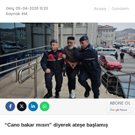
Giriş: 05-04-2026 13:23
Asayiş
Gündem
Kaynak: İHA
ABONE OL
“Cano bakar mısın” diyerek ateşe başlamış