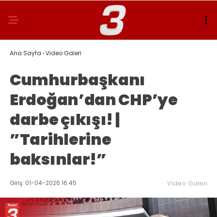
Ana Sayfa
›
Video Galeri
Cumhurbaşkanı
Erdoğan’dan CHP’ye
darbe çıkışı! |
”Tarihlerine
baksınlar!”
Giriş: 01-04-2026 16:45
Video Galeri