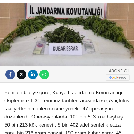
ABONE OL
Edinilen bilgiye göre, Konya İl Jandarma Komutanlığı
ekiplerince 1-31 Temmuz tarihleri arasında suç/suçluluk
faaliyetlerinin önlenmesine yönelik 47 operasyon
düzenlendi. Operasyonlarda; 101 bin 513 kök haşhaş,
50 bin 213 kök kenevir, 5 bin 402 adet sentetik ecza
hapı, bin 216 gram bonzai, 190 gram kubar esrar, 45