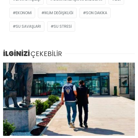
EKONOMI
İKLIM DEĞIŞIKLIĞI
SON DAKIKA
SU SAVAŞLARI
SU STRESI
İLGİNİZİ
ÇEKEBİLİR