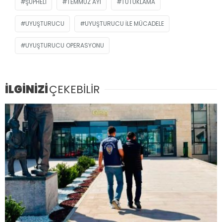
ŞÜPHELI
TEMMUZ AYI
TUTUKLAMA
UYUŞTURUCU
UYUŞTURUCU ILE MÜCADELE
UYUŞTURUCU OPERASYONU
İLGİNİZİ
ÇEKEBİLİR