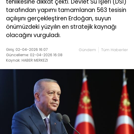
tehlikesine dikkat çekti. Devlet Su İşleri (DSİ)
tarafından yapımı tamamlanan 563 tesisin
açılışını gerçekleştiren Erdoğan, suyun
önümüzdeki yüzyılın en stratejik kaynağı
olacağını vurguladı.
Giriş: 02-04-2026 16:07
Gündem
Tüm Haberler
Güncelleme: 02-04-2026 16:08
Kaynak: HABER MERKEZI