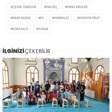
ÇEVRE TEMIZLIĞI
DALGIÇ
DENIZ KIRLILIĞI
DILEK KAĞIDI
EV
HIDIRELLEZ
HÜSEYIN FIRAT
KONYAALTI
SAĞLIK
İLGİNİZİ
ÇEKEBİLİR