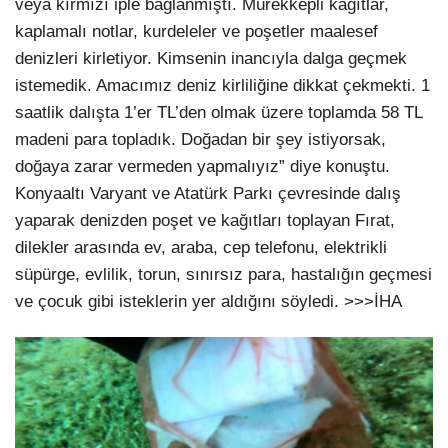
veya kırmızı iple bağlanmıştı. Mürekkepli kağıtlar,
kaplamalı notlar, kurdeleler ve poşetler maalesef
denizleri kirletiyor. Kimsenin inancıyla dalga geçmek
istemedik. Amacımız deniz kirliliğine dikkat çekmekti. 1
saatlik dalışta 1’er TL’den olmak üzere toplamda 58 TL
madeni para topladık. Doğadan bir şey istiyorsak,
doğaya zarar vermeden yapmalıyız” diye konuştu.
Konyaaltı Varyant ve Atatürk Parkı çevresinde dalış
yaparak denizden poşet ve kağıtları toplayan Fırat,
dilekler arasında ev, araba, cep telefonu, elektrikli
süpürge, evlilik, torun, sınırsız para, hastalığın geçmesi
ve çocuk gibi isteklerin yer aldığını söyledi. >>>İHA