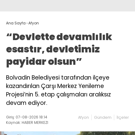
Ana Sayfa
›
Afyon
“Devlette devamlılık
esastır, devletimiz
payidar olsun”
Bolvadin Belediyesi tarafından ilçeye
kazandırılan Çarşı Merkez Yenileme
Projesi’nin 5. etap çalışmaları aralıksız
devam ediyor.
Giriş: 07-08-2026 18:14
Afyon
Gündem
İlçeler
Kaynak: HABER MERKEZI