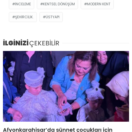
INCELEME
KENTSEL DÖNÜŞÜM
MODERN KENT
ŞEHIRCILIK.
ÜSTYAPI
İLGİNİZİ
ÇEKEBİLİR
Afyonkarahisar’da sünnet çocukları için