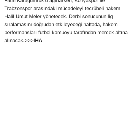
Fatih Karagümrük’ü ağırlarken, Konyaspor ile
Trabzonspor arasındaki mücadeleyi tecrübeli hakem
Halil Umut Meler yönetecek. Derbi sonucunun lig
sıralamasını doğrudan etkileyeceği haftada, hakem
performansları futbol kamuoyu tarafından mercek altına
alınacak
.>>>İHA