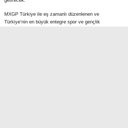
getirecek.
MXGP Türkiye ile eş zamanlı düzenlenen ve
Türkiye’nin en büyük entegre spor ve gençlik
festivallerinden biri haline gelen NG Afyon Motofest de
bu yıl zengin konser ve etkinlik programıyla
katılımcıları ağırlayacak. Sporun heyecanını müziğin
enerjisiyle buluşturan organizasyon, yerli ve yabancı
ziyaretçilere festival deneyimi sunmayı hedefliyor.
Bu kapsamda MXGP Türkiye ve NG Afyon Motofest
yeni iş birliği anlaşması imzalandı. Tarafların katılımıyla
gerçekleştirilen törende yapılan anlaşmayla Arabica
Coffee, organizasyonun önemli paydaşlarından biri
olarak etkinliğe destek verecek.
“Yerli markalarla yolumuza devam etmek istiyoruz”