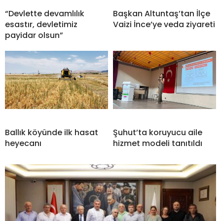
“Devlette devamlılık
Başkan Altuntaş’tan İlçe
esastır, devletimiz
Vaizi İnce’ye veda ziyareti
payidar olsun”
Ballık köyünde ilk hasat
Şuhut’ta koruyucu aile
heyecanı
hizmet modeli tanıtıldı