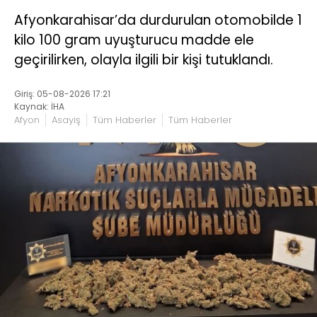
Afyonkarahisar’da durdurulan otomobilde 1
kilo 100 gram uyuşturucu madde ele
geçirilirken, olayla ilgili bir kişi tutuklandı.
Giriş: 05-08-2026 17:21
Kaynak: İHA
Afyon
Asayiş
Tüm Haberler
Tüm Haberler