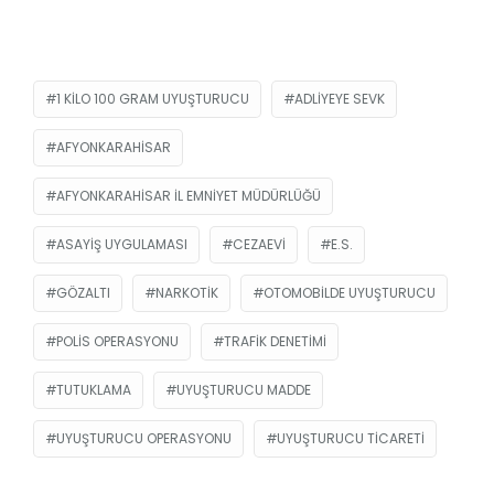
1 KILO 100 GRAM UYUŞTURUCU
ADLIYEYE SEVK
AFYONKARAHISAR
AFYONKARAHISAR İL EMNIYET MÜDÜRLÜĞÜ
ASAYIŞ UYGULAMASI
CEZAEVI
E.S.
GÖZALTI
NARKOTIK
OTOMOBILDE UYUŞTURUCU
POLIS OPERASYONU
TRAFIK DENETIMI
TUTUKLAMA
UYUŞTURUCU MADDE
UYUŞTURUCU OPERASYONU
UYUŞTURUCU TICARETI