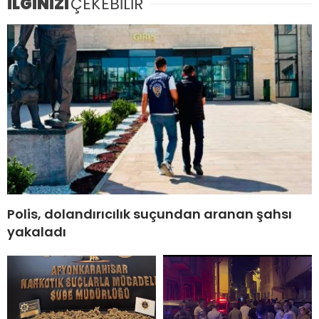
İLGİNİZİ
ÇEKEBİLİR
Polis, dolandırıcılık suçundan aranan şahsı
yakaladı