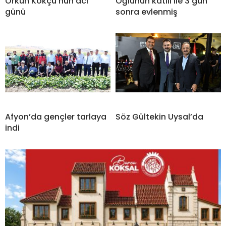
Orkun Kökçü’nün acı
Oğlunun katili ile 3 gün
günü
sonra evlenmiş
Afyon’da gençler tarlaya
Söz Gültekin Uysal’da
indi