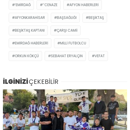
‘EMIRDAĞ
’’CENAZE
AFYON HABERLERI
AFYONKARAHISAR
BAŞSAĞLIĞI
BEŞIKTAŞ
BEŞIKTAŞ KAPTANI
ÇARŞI CAMII
EMIRDAĞ HABERLERI
MILLI FUTBOLCU
ORKUN KÖKÇÜ
SEBAHAT ERYALÇIN
VEFAT
İLGİNİZİ
ÇEKEBİLİR