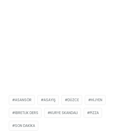
ASANSÖR
ASAYIŞ
DÜZCE
HIJYEN
IBRETLIK DERS
KURYE SKANDALI
PIZZA
SON DAKIKA