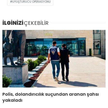
UYUŞTURUCU OPERASYONU
İLGİNİZİ
ÇEKEBİLİR
Polis, dolandırıcılık suçundan aranan şahsı
yakaladı