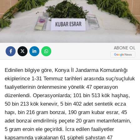
ABONE OL
Edinilen bilgiye göre, Konya İl Jandarma Komutanlığı
ekiplerince 1-31 Temmuz tarihleri arasında suç/suçluluk
faaliyetlerinin önlenmesine yönelik 47 operasyon
düzenlendi. Operasyonlarda; 101 bin 513 kök haşhaş,
50 bin 213 kök kenevir, 5 bin 402 adet sentetik ecza
hapı, bin 216 gram bonzai, 190 gram kubar esrar, 45
adet bonzai emdirilmiş peçete 20 gram metamfetamin,
5 gram eroin ele geçirildi. İcra edilen faaliyetler
kapsamında yakalanan 61 şüpheli şahıstan 47