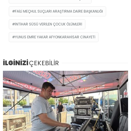
FAILI MEÇHUL SUÇLARI ARAŞTIRMA DAIRE BAŞKANLIĞI
INTIHAR SÜSÜ VERILEN ÇOCUK ÖLÜMLERI
YUNUS EMRE YAKAR AFYONKARAHISAR CINAYETI
İLGİNİZİ
ÇEKEBİLİR