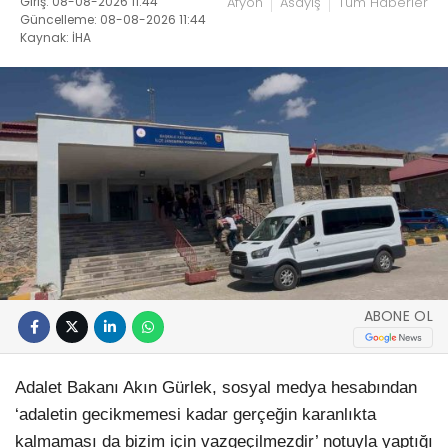
Giriş: 08-08-2026 11:44
Afyon
Asayiş
Tüm Haberler
Güncelleme: 08-08-2026 11:44
Kaynak: İHA
ABONE OL
Adalet Bakanı Akın Gürlek, sosyal medya hesabından
‘adaletin gecikmemesi kadar gerçeğin karanlıkta
kalmaması da bizim için vazgeçilmezdir’ notuyla yaptığı