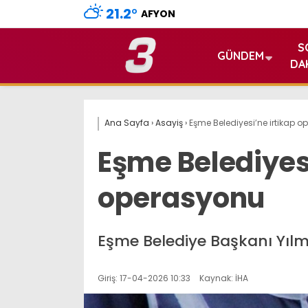
21.2
°
AFYON
S
GÜNDEM
DA
Ana Sayfa
›
Asayiş
›
Eşme Belediyesi’ne irtikap 
Eşme Belediyesi
operasyonu
Eşme Belediye Başkanı Yılm
Giriş: 17-04-2026 10:33
Kaynak: İHA