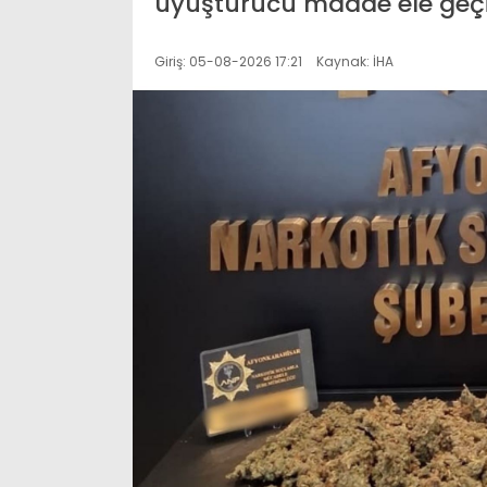
uyuşturucu madde ele geçirili
Giriş: 05-08-2026 17:21
Kaynak: İHA