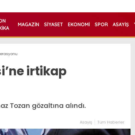
ON
MAGAZIN
SIYASET
EKONOMI
SPOR
ASAYIŞ
KIKA
operasyonu
’ne irtikap
az Tozan gözaltına alındı.
Asayiş
Tüm Haberler