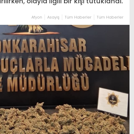
rken, olayla ilgili bir kişi tutuklandı.
Afyon
Asayiş
Tüm Haberler
Tüm Haberler