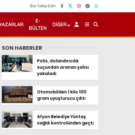
Bizi Takip Edin
E-
YAZARLAR
DIĞER
BÜLTEN
SON HABERLER
Polis, dolandırıcılık
suçundan aranan şahsı
yakaladı
Otomobilden 1 kilo 100
gram uyuşturucu çıktı
Afyon Belediye Yüntaş
sağlık kontrolünden geçti