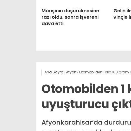
Maaşının düşürülmesine
Gelin 
razı oldu, sonra işvereni
vinçle i
dava etti
Ana Sayfa
›
Afyon
›
Otomobilden 1 kilo 100 gram u
Otomobilden 1 
uyuşturucu çık
Afyonkarahisar’da durdurul