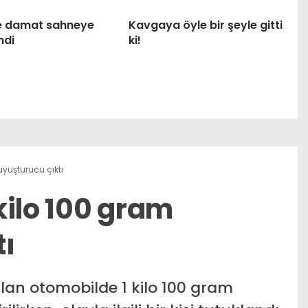
ile damat sahneye
Kavgaya öyle bir şeyle gitti
ndi
ki!
yuşturucu çıktı
kilo 100 gram
tı
an otomobilde 1 kilo 100 gram