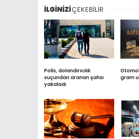
İLGİNİZİ
ÇEKEBİLİR
Polis, dolandırıcılık
Otomobi
suçundan aranan şahsı
gram u
yakaladı